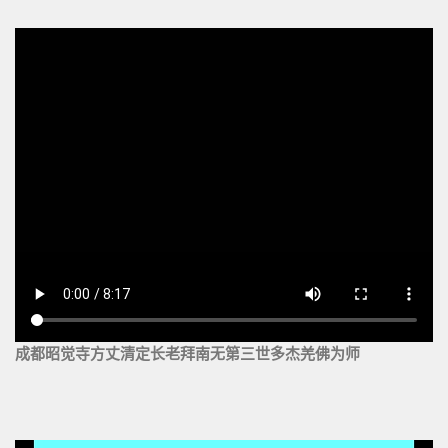
成都昭觉寺方丈清定长老拜南无第三世多杰羌佛为师