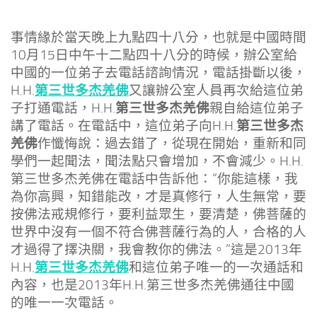
事情緣於當天晚上九點四十八分，也就是中國時間
10月15日中午十二點四十八分的時候，辦公室給
中國的一位弟子去電話諮詢情況，電話掛斷以後，
第三世多杰羌佛
H.H.
又讓辦公室人員再次給這位弟
第三世多杰羌佛
子打通電話，H.H.
親自給這位弟子
第三世多杰
講了電話。在電話中，這位弟子向H.H.
羌佛
作懺悔說：過去錯了，從現在開始，重新和同
學們一起聞法，聞法點只會增加，不會減少。H.H.
第三世多杰羌佛在電話中告訴他：“你能這樣，我
為你高興，知錯能改，才是真修行，人生無常，要
按佛法戒規修行，要利益眾生，要清楚，佛菩薩的
世界中沒有一個不符合佛菩薩行為的人，合格的人
才過得了擇決關，我會教你的佛法。”這是2013年
第三世多杰羌佛
H.H.
和這位弟子唯一的一次通話和
內容，也是2013年H.H.第三世多杰羌佛通往中國
的唯一一次電話。