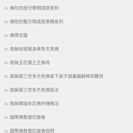
佛陀的部分聲明成就係列
佛陀的醫方明成就舉隅系列
佛降甘露
南無始祖报身佛多杰羌佛
南無玉花壽之王佛母
南無第三世多杰羌佛座下弟子證量顯赫稀有難得
南無第三世多杰羌佛說法
南無釋迦牟尼佛所傳佛法
國際佛教僧尼總會
國際佛教僧尼總會說明