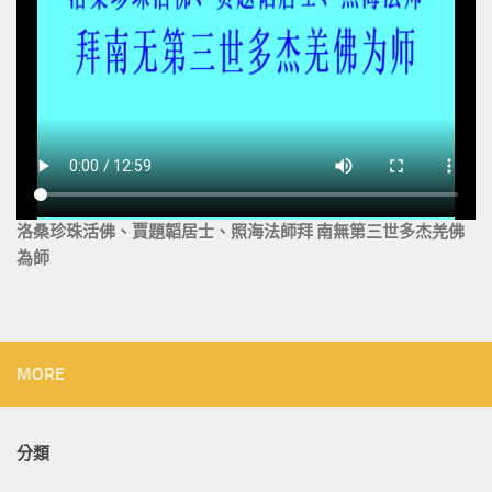
洛桑珍珠活佛、賈題韜居士、照海法師拜 南無第三世多杰羌佛
為師
MORE
分類