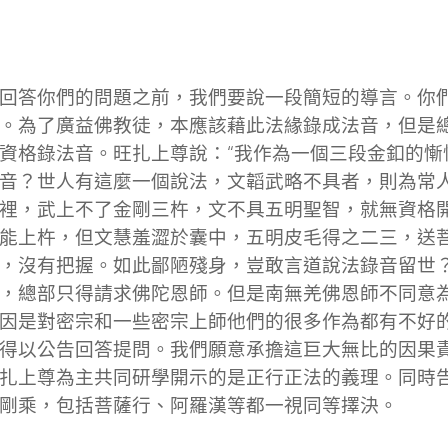
回答你們的問題之前，我們要說一段簡短的導言。你
。為了廣益佛教徒，本應該藉此法緣錄成法音，但是
資格錄法音。旺扎上尊說：“我作為一個三段金釦的慚
音？世人有這麼一個說法，文韜武略不具者，則為常
裡，武上不了金剛三杵，文不具五明聖智，就無資格
能上杵，但文慧羞澀於囊中，五明皮毛得之二三，送
，沒有把握。如此鄙陋殘身，豈敢言道說法錄音留世？
，總部只得請求佛陀恩師。但是南無羌佛恩師不同意
因是對密宗和一些密宗上師他們的很多作為都有不好
得以公告回答提問。我們願意承擔這巨大無比的因果
扎上尊為主共同研學開示的是正行正法的義理。同時
剛乘，包括菩薩行、阿羅漢等都一視同等擇決。