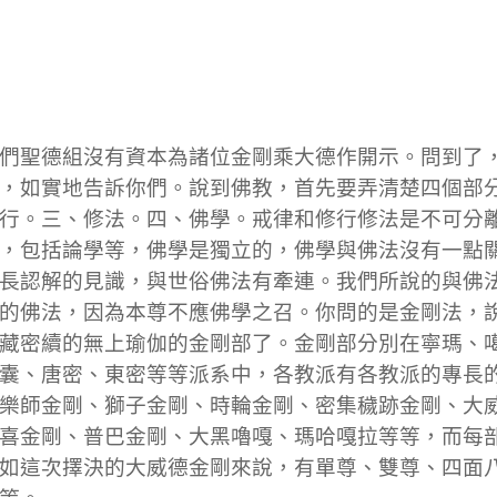
們聖德組沒有資本為諸位金剛乘大德作開示。問到了
，如實地告訴你們。說到佛教，首先要弄清楚四個部
行。三、修法。四、佛學。戒律和修行修法是不可分
，包括論學等，佛學是獨立的，佛學與佛法沒有一點
長認解的見識，與世俗佛法有牽連。我們所說的與佛
的佛法，因為本尊不應佛學之召。你問的是金剛法，
藏密續的無上瑜伽的金剛部了。金剛部分別在寧瑪、
囊、唐密、東密等等派系中，各教派有各教派的專長
樂師金剛、獅子金剛、時輪金剛、密集穢跡金剛、大
喜金剛、普巴金剛、大黑嚕嘎、瑪哈嘎拉等等，而每
如這次擇決的大威德金剛來說，有單尊、雙尊、四面