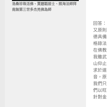
洛桑珍珠活佛、賈題韜居士、照海法師拜
南無第三世多杰羌佛為師
回答：
又原則
德具備
格錄法
在佛教
我雖武
山仰止
求於道
音，原
我們只
們以旺
針對金