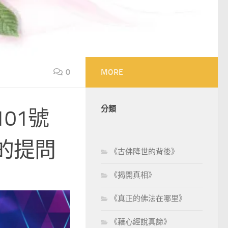
0
MORE
分類
101號
的提問
《古佛降世的背後》
《揭開真相》
《真正的佛法在哪里》
《藉心經說真諦》