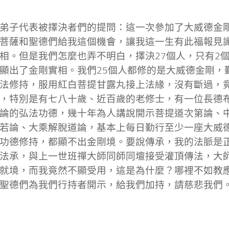
弟子代表被擇決者們的提問：這一次參加了大威德金
菩薩和聖德們給我這個機會，讓我這一生有此福報見
相。但是我們怎麼也弄不明白，擇決27個人，只有2
顯出了金剛實相。我們25個人都修的是大威德金剛，
法修持，服用紅白菩提甘露丸接上法緣，沒有斷過，
，特別是有七八十歲、近百歲的老修士，有一位長德
論的弘法功德，幾十年為人講說開示菩提道次第論、
若論、大乘解脫道論，基本上每日勤行至少一座大威
功德修持，都顯不出金剛境。要說傳承，我的法脈是
法承，與上一世班禪大師同師同壇接受灌頂傳法，大
就境，而我竟然不顯受用，這是為什麼？哪裡不如教
聖德們為我們行持者開示，給我們加持，請慈悲我們