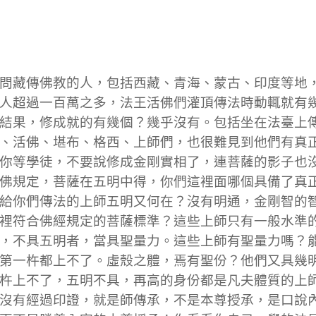
問藏傳佛教的人，包括西藏、青海、蒙古、印度等地
人超過一百萬之多，法王活佛們灌頂傳法時動輒就有
結果，修成就的有幾個？幾乎沒有。包括坐在法臺上
、活佛、堪布、格西、上師們，也很難見到他們有真
你等學徒，不要說修成金剛實相了，連菩薩的影子也
佛規定，菩薩在五明中得，你們這裡面哪個具備了真
給你們傳法的上師五明又何在？沒有明通，金剛智的
裡符合佛經規定的菩薩標準？這些上師只有一般水準
，不具五明者，當具聖量力。這些上師有聖量力嗎？
第一杵都上不了。虛殼之體，焉有聖份？他們又具幾
杵上不了，五明不具，再高的身份都是凡夫體質的上
沒有經過印證，就是師傳承，不是本尊授承，是口說