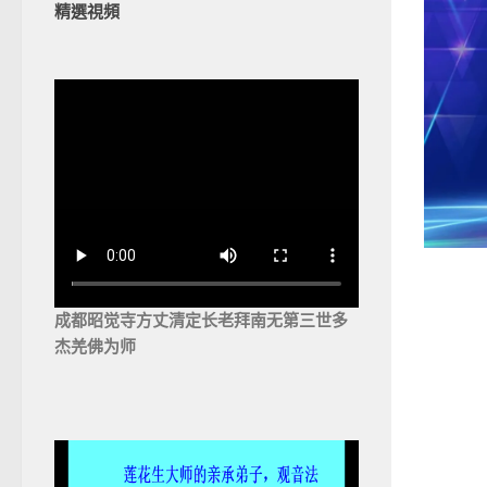
精選視頻
成都昭觉寺方丈清定长老拜南无第三世多
杰羌佛为师