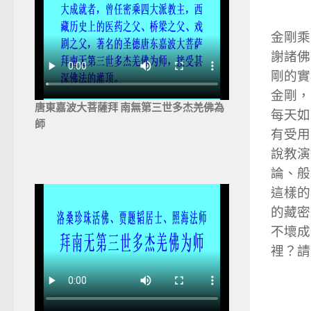
金剛乘
謝諸佛
剛的實
金剛，
唐東嘉波大菩薩拜 南無第三世多杰羌佛為
每天如
師
有受用
說教演
論、般
這樣的
的藏密
不壞成
裡？請