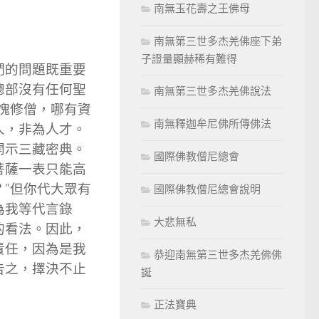
南無玉花壽之王佛母
南無第三世多杰羌佛座下弟
子證量顯赫稀有難得
們的問題既重要
總部沒有任何聖
南無第三世多杰羌佛說法
愧修僧，哪有資
南無釋迦牟尼佛所傳佛法
人，非為人才。
開示三藏密典。
國際佛教僧尼總會
菩薩一表只能高
”但你代大眾有
國際佛教僧尼總會說明
為我等代言錄
大悲無私
的看法。因此，
責任，因為是我
恭迎南無第三世多杰羌佛佛
告之，擇決不止
誕
正法寶典