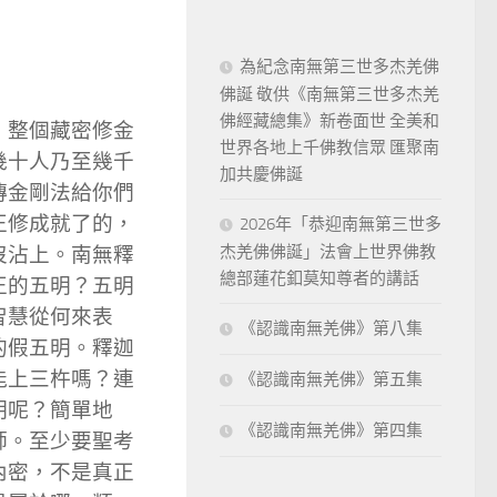
為紀念南無第三世多杰羌佛
佛誕 敬供《南無第三世多杰羌
佛經藏總集》新卷面世 全美和
，整個藏密修金
世界各地上千佛教信眾 匯聚南
幾十人乃至幾千
加共慶佛誕
傳金剛法給你們
正修成就了的，
2026年「恭迎南無第三世多
杰羌佛佛誕」法會上世界佛教
沒沾上。南無釋
總部蓮花釦莫知尊者的講話
正的五明？五明
智慧從何來表
《認識南無羌佛》第八集
的假五明。釋迦
能上三杵嗎？連
《認識南無羌佛》第五集
明呢？簡單地
《認識南無羌佛》第四集
師。至少要聖考
內密，不是真正