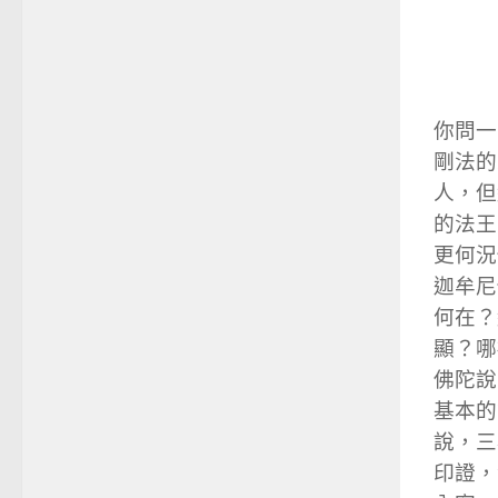
你問一
剛法的
人，但
的法王
更何況
迦牟尼
何在？
顯？哪
佛陀說
基本的
說，三
印證，