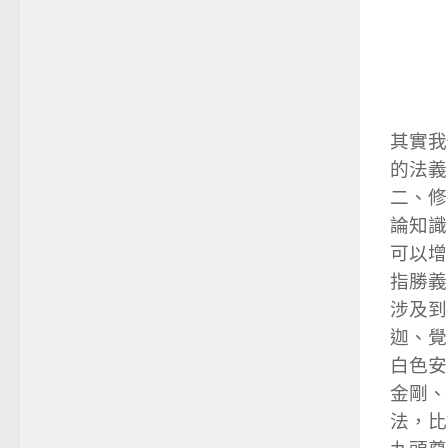
其實我
的法義
二、修
論知識
可以增
指勝義
涉及到
迦、覺
白色安
金剛、
法，比