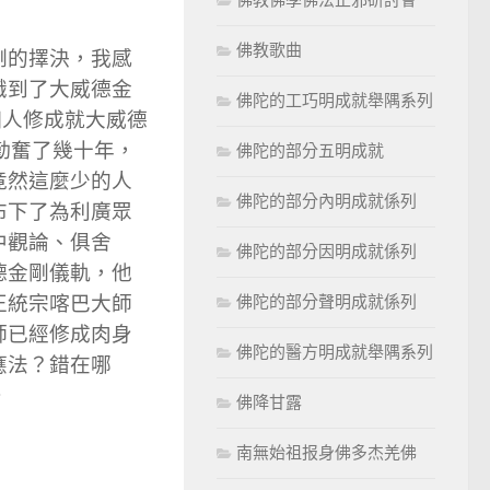
佛教歌曲
剛的擇決，我感
識到了大威德金
佛陀的工巧明成就舉隅系列
個人修成就大威德
勤奮了幾十年，
佛陀的部分五明成就
竟然這麼少的人
佛陀的部分內明成就係列
布下了為利廣眾
中觀論、俱舍
佛陀的部分因明成就係列
德金剛儀軌，他
正統宗喀巴大師
佛陀的部分聲明成就係列
師已經修成肉身
佛陀的醫方明成就舉隅系列
應法？錯在哪
。
佛降甘露
南無始祖报身佛多杰羌佛