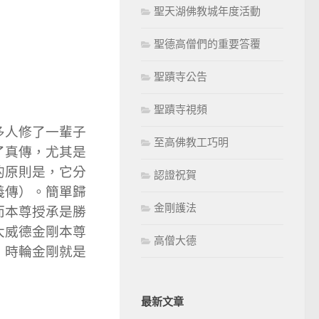
聖天湖佛教城年度活動
聖德高僧們的重要答覆
聖蹟寺公告
聖蹟寺視頻
多人修了一輩子
至高佛教工巧明
了真傳，尤其是
的原則是，它分
認證祝賀
義傳）。簡單歸
金剛護法
而本尊授承是勝
大威德金剛本尊
高僧大德
，時輪金剛就是
最新文章