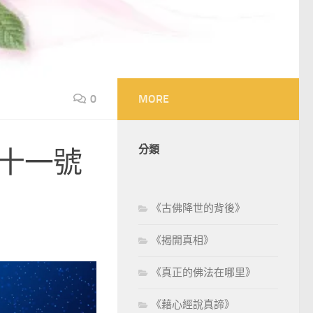
0
MORE
分類
六十一號
《古佛降世的背後》
《揭開真相》
《真正的佛法在哪里》
《藉心經說真諦》