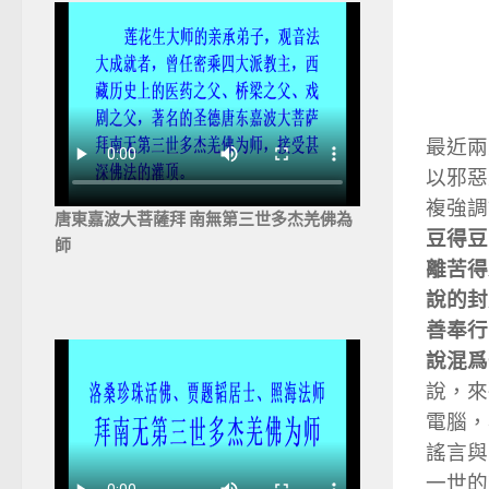
最近兩
以邪惡
複強調
唐東嘉波大菩薩拜 南無第三世多杰羌佛為
豆得豆
師
離苦得
說的封
善奉行
說混爲
說，來
電腦，
謠言與
一世的