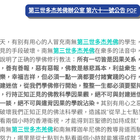
第三世多杰羌佛辦公室 第六十一號公告 PDF
第三世多杰羌佛
天，有别有用心的人冒充南無
的學生
第三世多杰羌佛
見的手段破壞。南無
在衆多的法音中
所有一切皆是因果关系
說明了正确的學佛修行教法：
，善有善報，惡有惡報，佛教是慈悲爲本，利益衆生
樂，幸福吉祥，但必須一點一滴都要付諸實踐的心行
建迷信，從我們學佛修行開始，整整一生都必須要堅
，行持正知正見的佛教科學因果觀，絕不可與封建迷
一談，絕不可與違背因果的學說沾染。
其别有用心之
破壞我們正知正見的佛法科學觀，造謠說“從早上七點
看兩個小時的香港衛視，才能得到巨聖德的加持成就”
第三世多杰羌佛
南無
和南無釋迦牟尼佛的教導背道而
努力，哪里是從七點到九點看兩個小時就能獲得成就