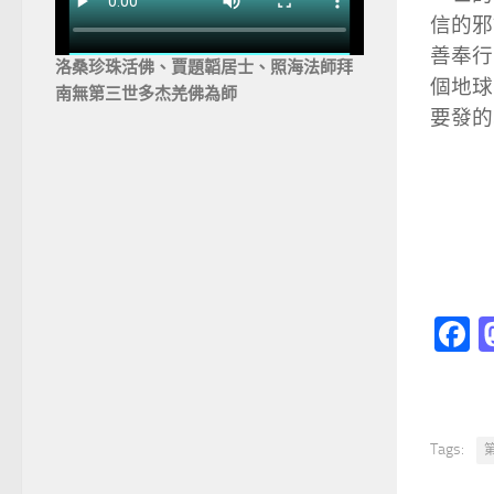
信的邪
善奉行
洛桑珍珠活佛、賈題韜居士、照海法師拜
個地球
南無第三世多杰羌佛為師
要發的
F
Tags: