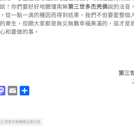
第三世多杰羌佛
說！你們要好好地聽懂南無
說的法音
，從一點一滴的種因而得到結果，我們不但要愛整個
的衆生，但願大家都是無災無難幸福美滿的，這才是
心和要做的事。
第三
acebook
Mastodon
Email
分
享
第三世多杰羌佛辦公室公告