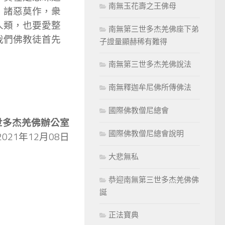
南無玉花壽之王佛母
，諸惡莫作，衆
人類，也要愛整
南無第三世多杰羌佛座下弟
我們佛教徒首先
子證量顯赫稀有難得
南無第三世多杰羌佛說法
南無釋迦牟尼佛所傳佛法
國際佛教僧尼總會
世多杰羌佛辦公室
國際佛教僧尼總會說明
2021年12月08日
大悲無私
恭迎南無第三世多杰羌佛佛
誕
正法寶典