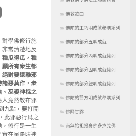
佛教歌曲
佛陀的工巧明成就舉隅系列
，對學佛修行施
佛陀的部分五明成就
，非常清楚地反
佛陀的部分內明成就係列
，種瓜得瓜，種
，願所有衆生都
佛陀的部分因明成就係列
，絕對要遠離邪
持諸惡莫作，衆
佛陀的部分聲明成就係列
信、巫婆神棍之
佛陀的醫方明成就舉隅系列
惡人竟然散布邪
到九點，要打開
佛降甘露
，此邪惡行爲之
馳，修行是一生
南無始祖报身佛多杰羌佛
？實在是愚昧迷