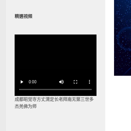
精選視頻
成都昭觉寺方丈清定长老拜南无第三世多
杰羌佛为师