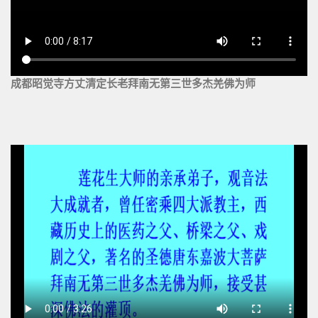
成都昭觉寺方丈清定长老拜南无第三世多杰羌佛为师