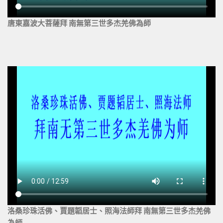
唐東嘉波大菩薩拜 南無第三世多杰羌佛為師
洛桑珍珠活佛、賈題韜居士、照海法師拜 南無第三世多杰羌佛
為師