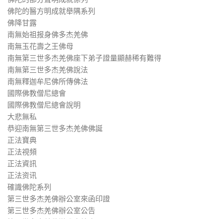
佛陀的醫方明成就舉隅系列
佛降甘露
南無始祖报身佛多杰羌佛
南無玉花壽之王佛母
南無第三世多杰羌佛座下弟子證量顯赫稀有難得
南無第三世多杰羌佛說法
南無釋迦牟尼佛所傳佛法
國際佛教僧尼總會
國際佛教僧尼總會說明
大悲無私
恭迎南無第三世多杰羌佛佛誕
正法寶典
正法視頻
正法資訊
正法资讯
確識佛陀系列
第三世多杰羌佛辦公室來函印證
第三世多杰羌佛辦公室公告