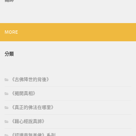
MORE
分類
《古佛降世的背後》
《揭開真相》
《真正的佛法在哪里》
《藉心經說真諦》
《認識南無羌佛》系列