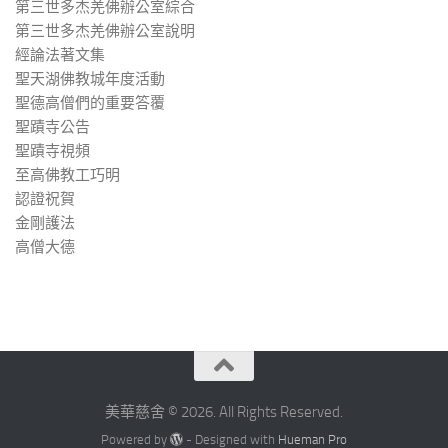
第三世多杰羌佛辦公室綜合
第三世多杰羌佛辦公室說明
經論法著文集
聖天湖佛教城年度活動
聖德高僧們的重要答覆
聖蹟寺公告
聖蹟寺視頻
至高佛教工巧明
認證祝賀
金剛護法
高僧大德
美華慈舍 © 2026. All Rights Reserved.
Powered by
- Designed with
Hueman Pro