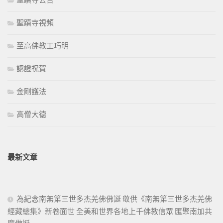
聖蹟寺視頻
至高佛教工巧明
認證祝賀
金剛護法
高僧大德
最新文章
為紀念南無第三世多杰羌佛佛誕 敬供《南無第三世多杰羌佛
經藏總集》新卷面世 全美和世界各地上千佛教信眾 匯聚南加共