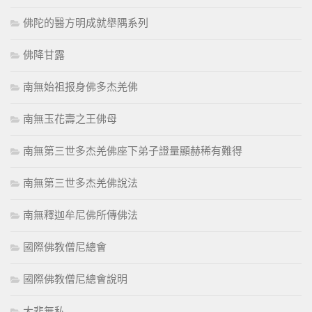
佛陀的醫方明成就舉隅系列
佛降甘露
南無始祖报身佛多杰羌佛
南無玉花壽之王佛母
南無第三世多杰羌佛座下弟子證量顯赫稀有難得
南無第三世多杰羌佛說法
南無釋迦牟尼佛所傳佛法
國際佛教僧尼總會
國際佛教僧尼總會說明
大悲無私