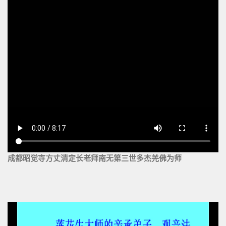
成都昭觉寺方丈清定长老拜南无第三世多杰羌佛为师