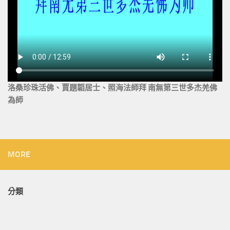
洛桑珍珠活佛、賈題韜居士、照海法師拜 南無第三世多杰羌佛
為師
MORE
分類