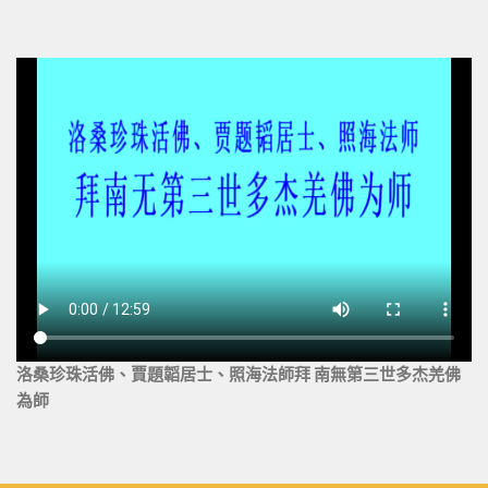
洛桑珍珠活佛、賈題韜居士、照海法師拜 南無第三世多杰羌佛
為師