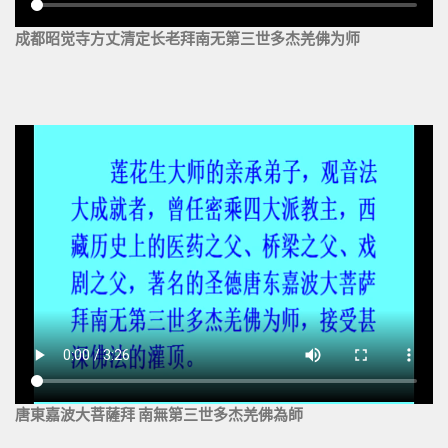
成都昭觉寺方丈清定长老拜南无第三世多杰羌佛为师
唐東嘉波大菩薩拜 南無第三世多杰羌佛為師