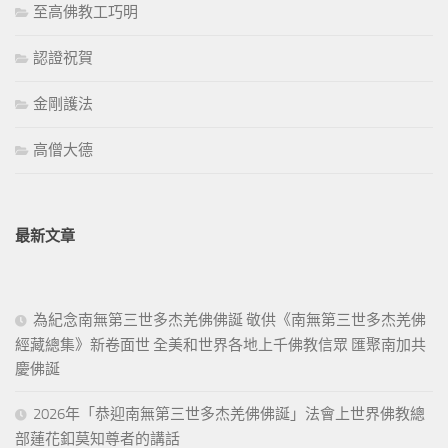
至高佛教工巧明
認證祝賀
金剛護法
高僧大德
最新文章
為紀念南無第三世多杰羌佛佛誕 敬供《南無第三世多杰羌佛
經藏總集》新卷面世 全美和世界各地上千佛教信眾 匯聚南加共
慶佛誕
2026年「恭迎南無第三世多杰羌佛佛誕」法會上世界佛教總
部蓮花釦莫知尊者的講話