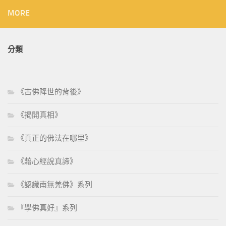
MORE
分類
《古佛降世的背後》
《揭開真相》
《真正的佛法在哪里》
《藉心經說真諦》
《認識南無羌佛》系列
『學佛真好』系列