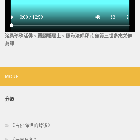
洛桑珍珠活佛、賈題韜居士、照海法師拜 南無第三世多杰羌佛
為師
MORE
分類
《古佛降世的背後》
《揭開真相》