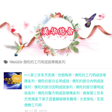
美華慈舍
Skip to content
TAGGED:
佛陀的工巧明成就舉隅系列
H.H.第三世多杰羌佛
/
世間殊榮
/
佛陀的工巧明成就舉
0
隅系列
/
佛陀的部分五明成就
/
佛陀的部分內明成就
係列
/
佛陀的部分因明成就係列
/
佛陀的部分聲明成
就係列
/
佛陀的醫方明成就舉隅系列
/
南無第三世多
杰羌佛座下弟子證量顯赫稀有難得
/
大悲無私
/
至高
佛教工巧明
30 11 月, 2025