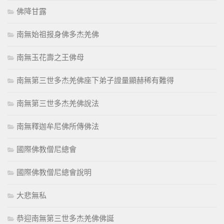
佛降甘露
南無始祖报身佛多杰羌佛
南無玉花壽之王佛母
南無第三世多杰羌佛座下弟子證量顯赫稀有難得
南無第三世多杰羌佛說法
南無釋迦牟尼佛所傳佛法
國際佛教僧尼總會
國際佛教僧尼總會說明
大悲無私
恭迎南無第三世多杰羌佛佛誕