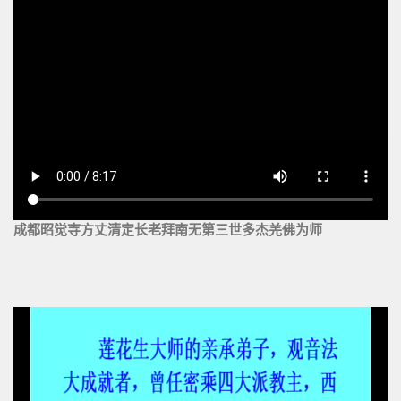
成都昭觉寺方丈清定长老拜南无第三世多杰羌佛为师