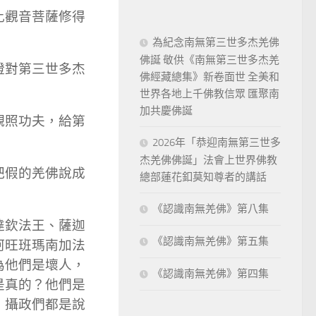
比觀音菩薩修得
為紀念南無第三世多杰羌佛
佛誕 敬供《南無第三世多杰羌
證對第三世多杰
佛經藏總集》新卷面世 全美和
世界各地上千佛教信眾 匯聚南
加共慶佛誕
觀照功夫，給第
2026年「恭迎南無第三世多
杰羌佛佛誕」法會上世界佛教
把假的羌佛說成
總部蓮花釦莫知尊者的講話
《認識南無羌佛》第八集
達欽法王、薩迦
《認識南無羌佛》第五集
阿旺班瑪南加法
為他們是壞人，
《認識南無羌佛》第四集
是真的？他們是
、攝政們都是說