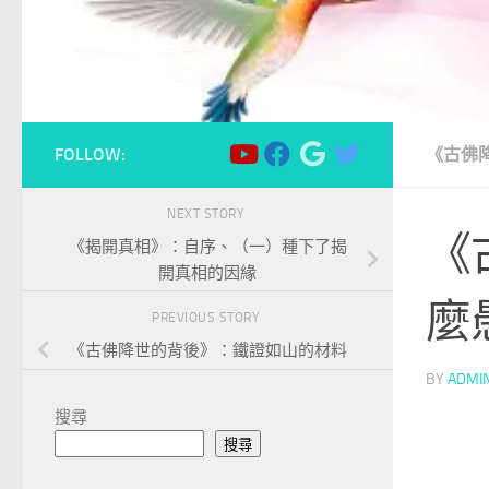
FOLLOW:
《古佛
NEXT STORY
《
《揭開真相》：自序、（一）種下了揭
開真相的因緣
麼
PREVIOUS STORY
《古佛降世的背後》：鐵證如山的材料
BY
ADMI
搜尋
搜尋