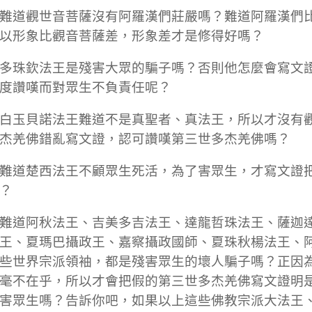
難道觀世音菩薩沒有阿羅漢們莊嚴嗎？難道阿羅漢們
以形象比觀音菩薩差，形象差才是修得好嗎？
多珠欽法王是殘害大眾的騙子嗎？否則他怎麼會寫文
度讚嘆而對眾生不負責任呢？
白玉貝諾法王難道不是真聖者、真法王，所以才沒有
杰羌佛錯亂寫文證，認可讚嘆第三世多杰羌佛嗎？
難道楚西法王不顧眾生死活，為了害眾生，才寫文證
？
難道阿秋法王、吉美多吉法王、達龍哲珠法王、薩迦
王、夏瑪巴攝政王、嘉察攝政國師、夏珠秋楊法王、
些世界宗派領袖，都是殘害眾生的壞人騙子嗎？正因
毫不在乎，所以才會把假的第三世多杰羌佛寫文證明
害眾生嗎？告訴你吧，如果以上這些佛教宗派大法王