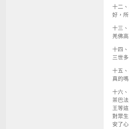
十二、
好，所
十三、
羌佛高
十四、
三世多
十五、
真的嗎
十六、
茶巴法
王等這
對眾生
安了心