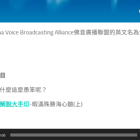
dha Voice Broadcasting Alliance佛音廣播聯盟的
目
什麼這麼愚笨呢？
解脫大手印
-暇滿殊勝海心髓
(
上
)
0:00