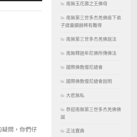
用
南無玉花壽之王佛母
向
南無第三世多杰羌佛座下弟
上/
子證量顯赫稀有難得
向
下
南無第三世多杰羌佛說法
鍵
以
南無釋迦牟尼佛所傳佛法
提
國際佛教僧尼總會
高
或
國際佛教僧尼總會說明
降
大悲無私
低
音
恭迎南無第三世多杰羌佛佛
量。
誕
的疑問，你們仔
正法寶典