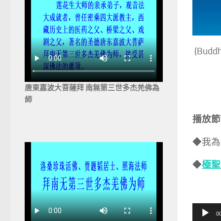
(Bud
唐東嘉波大菩薩拜 南無第三世多杰羌佛為
師
播放節
◆我為
極聖
◆
音
0