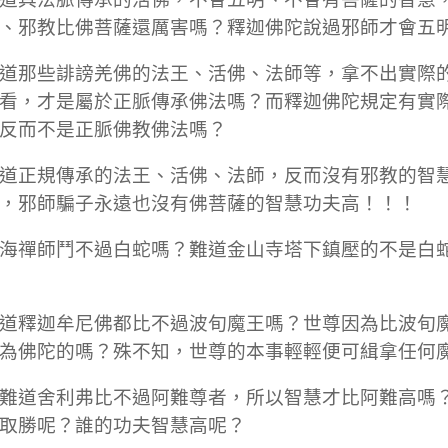
、邪教比佛菩薩還厲害嗎？釋迦佛陀說過邪師才會五
道那些誹謗羌佛的法王、活佛、法師等，拿不出實際
看，才是屬於正脈傳承佛法嗎？而釋迦佛陀規定有實
反而不是正脈佛教佛法嗎？
道正規傳承的法王、活佛、法師，反而沒有邪教的智
，邪師騙子永遠也沒有佛菩薩的智慧功夫高！！！
海禪師鬥不過白蛇嗎？難道金山寺塔下鎮壓的不是白
道釋迦牟尼佛都比不過波旬魔王嗎？世尊因為比波旬
為佛陀的嗎？殊不知，世尊的本事輕輕便可緝拿任何
難道舍利弗比不過阿難尊者，所以智慧才比阿難高嗎
取勝呢？誰的功夫智慧高呢？