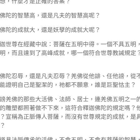
想，什麼才是正確的答案？
佛陀的智慧高，還是凡夫的智慧高呢？
佛陀的成就大，還是妖孽的成就大呢？
迦世尊在經藏中說：菩薩在五明中得。一個不具五明
明，而且達到了高峰成就，哪一個符合世尊教誡規定
佛陀忍辱，還是凡夫忍辱？羌佛從他誹、任他謗，從
能證明自己是聖潔的，祂都不願意，誰是巨聖怙主？
謗羌佛的那些大活佛、法師、居士，連羌佛五明之一
的雕塑都照著做不下來，這符合釋迦佛陀的規定嗎？
？宣稱為正脈傳人菩薩，而沒有世尊規定的成就，是
？
道具法脈傳承的活佛，不會五明、不會有菩薩的智慧