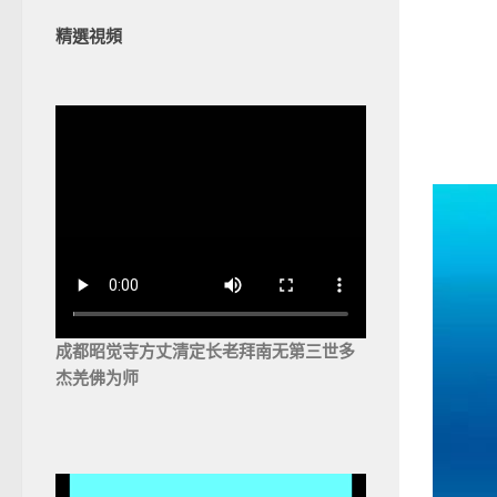
精選視頻
成都昭觉寺方丈清定长老拜南无第三世多
杰羌佛为师