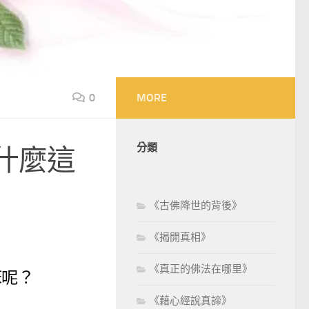
0
MORE
分類
什麼這
《古佛降世的背後》
《揭開真相》
《真正的佛法在哪里》
笨呢？
《藉心經說真諦》