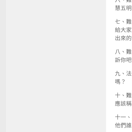
慧五明
七、難
給大家
出來的
八、難
訴你吧
九、法
嗎？
十、難
應該稱
十一、
他們誰