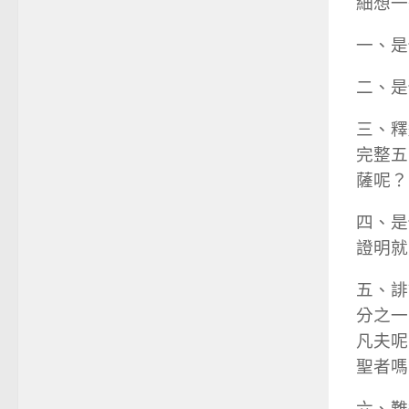
細想一
一、是
二、是
三、釋
完整五
薩呢？
四、是
證明就
五、誹
分之一
凡夫呢
聖者嗎
六、難