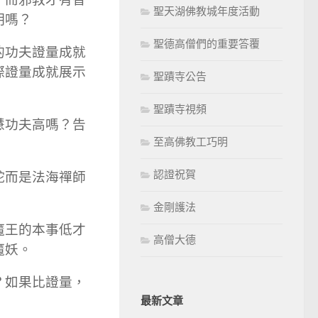
聖天湖佛教城年度活動
明嗎？
聖德高僧們的重要答覆
的功夫證量成就
際證量成就展示
聖蹟寺公告
聖蹟寺視頻
慧功夫高嗎？告
至高佛教工巧明
認證祝賀
蛇而是法海禪師
金剛護法
魔王的本事低才
高僧大德
魔妖。
？如果比證量，
最新文章