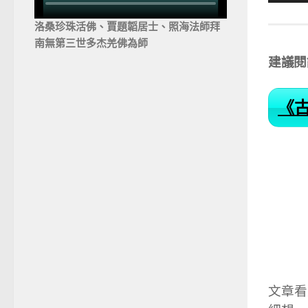
訊
播
洛桑珍珠活佛、賈題韜居士、照海法師拜
放
南無第三世多杰羌佛為師
器
建議閱
《
文章看