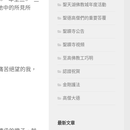
低
聖天湖佛教城年度活動
地中的所見所
音
聖德高僧們的重要答覆
量。
聖蹟寺公告
聖蹟寺視頻
至高佛教工巧明
痛苦絕望的我，
認證祝賀
。
金剛護法
高僧大德
最新文章