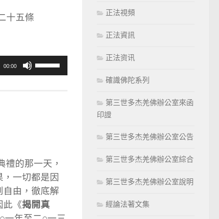
正法視頻
二十五條
正法資訊
正法资讯
使
00:00
用
確識佛陀系列
向
第三世多杰羌佛辦公室來函
上/
印證
向
下
第三世多杰羌佛辦公室公告
鍵
以
第三世多杰羌佛辦公室綜合
典禮的那一天，
提
果，一切都是因
第三世多杰羌佛辦公室說明
高
到自由，徹底解
或
揭開真
因此《
經論法著文集
降
○一年至二○一三