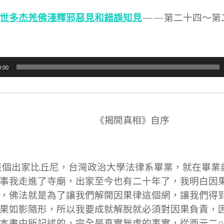
世多杰羌佛淺釋邪惡見和錯誤知見
——第二十四～第
0:00
《揭開真相》自序
個出家比丘尼，台灣政治大學法律系畢業，就在畢業
事我走進了寺廟，出家至今也有二十年了，我明白因
，佛法就是為了讓我們解開因果律這個網，讓我們得
果如影隨形，所以我要成就解脫就必須對因果負責，
本書中所記述的，完全是真實無虛的事實，從西元二○