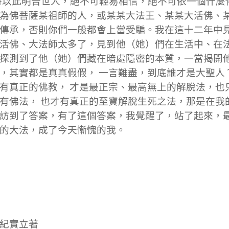
以此明告世人，絕不可輕易相信，絕不可依一個什麼
為佛菩薩某祖師的人，或某某大法王、某某大活佛、
傳承，否則你們一般都會上當受騙。我在這十二年中
活佛、大法師太多了，見到他（她）們在生活中、在
探測到了他（她）們藏在暗處隱密的本質，一當揭開
，其實都是真真假假， 一言難盡，到底誰才是大聖人
有真正的佛教， 才是最正宗、最高無上的解脫法，也
有佛法， 也才有真正的至寶解脫生死之法，那是在我
訪到了答案，有了這個答案，我覺醒了，站了起來，
的大法，成了今天慚愧的我。
紀實立著