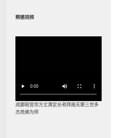
精選視頻
成都昭觉寺方丈清定长老拜南无第三世多
杰羌佛为师