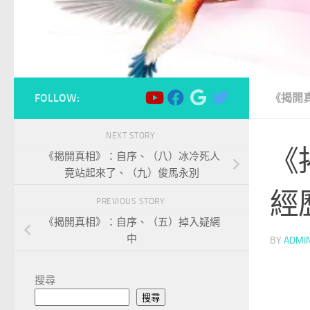
FOLLOW:
《揭開
NEXT STORY
《
《揭開真相》：自序、（八）冰冷死人
竟站起來了、（九）俊馬永別
經
PREVIOUS STORY
《揭開真相》：自序、（五）掉入疑網
中
BY
ADMI
搜尋
搜尋