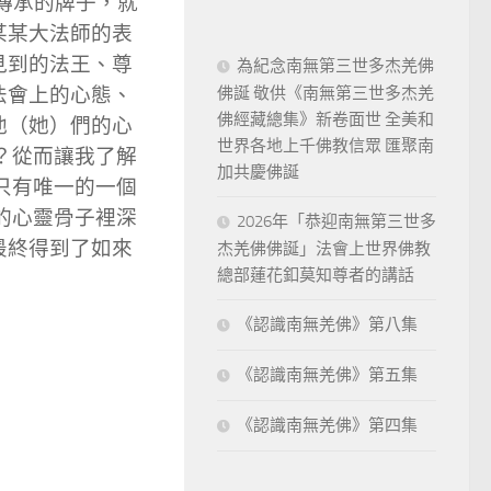
傳承的牌子，就
某某大法師的表
見到的法王、尊
為紀念南無第三世多杰羌佛
佛誕 敬供《南無第三世多杰羌
法會上的心態、
佛經藏總集》新卷面世 全美和
他（她）們的心
世界各地上千佛教信眾 匯聚南
？從而讓我了解
加共慶佛誕
只有唯一的一個
的心靈骨子裡深
2026年「恭迎南無第三世多
最終得到了如來
杰羌佛佛誕」法會上世界佛教
總部蓮花釦莫知尊者的講話
《認識南無羌佛》第八集
《認識南無羌佛》第五集
《認識南無羌佛》第四集