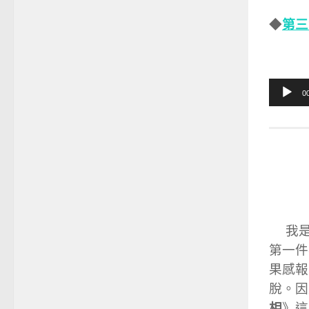
第三
◆
音
0
訊
播
放
器
我是
第一件
果感報
脫。因
相
》這