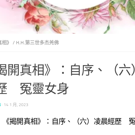
真相》
/
H.H.第三世多杰羌佛
揭開真相》：自序、（六
歷 冤靈女身
N
·
14 1 月, 2023
《揭開真相》：自序、（六）凌晨經歷 