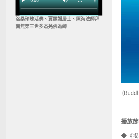
洛桑珍珠活佛、賈題韜居士、照海法師拜
南無第三世多杰羌佛為師
(Bud
播放節
◆《揭