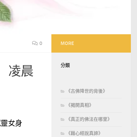
0
MORE
分類
）凌晨
《古佛降世的背後》
《揭開真相》
《真正的佛法在哪里》
冤靈女身
《藉心經說真諦》