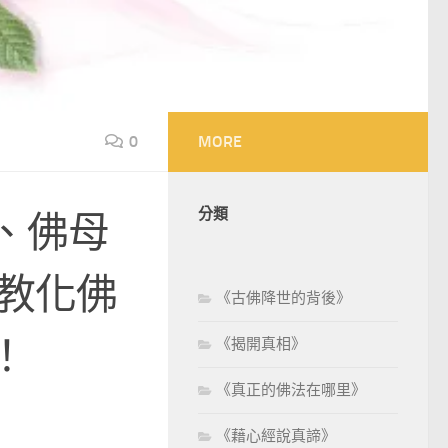
0
MORE
分類
、佛母
持教化佛
《古佛降世的背後》
！
《揭開真相》
《真正的佛法在哪里》
《藉心經說真諦》