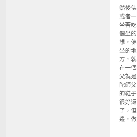
然後佛
或者一
坐著吃
個坐的
想，佛
坐的地
方，就
在一個
父就是
陀師父
的鞋子
很好還
了，但
邊，做