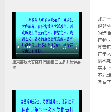
戚居士
跟著佛
的體會
行動、
其實應
正常人
惜福報
唐東嘉波大菩薩拜 南無第三世多杰羌佛為
基本上
師
不能說
浪費了