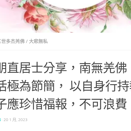
第三世多杰羌佛
/
大悲無私
朋直居士分享，南無羌佛
活極為節簡， 以自身行
子應珍惜福報，不可浪費
N
·
20 1 月, 2023