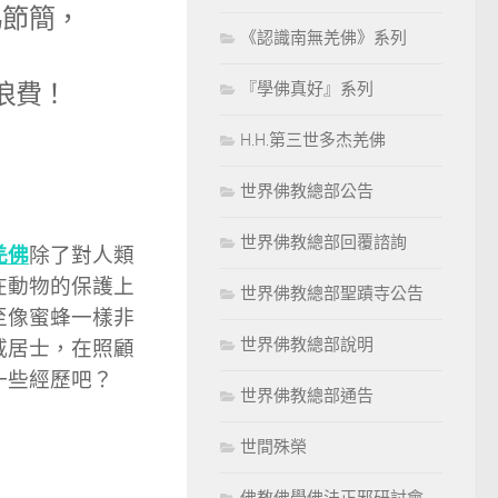
為節簡，
《認識南無羌佛》系列
浪費！
『學佛真好』系列
H.H.第三世多杰羌佛
世界佛教總部公告
世界佛教總部回覆諮詢
羌佛
除了對人類
在動物的保護上
世界佛教總部聖蹟寺公告
至像蜜蜂一樣非
世界佛教總部說明
戚居士，在照顧
一些經歷吧？
世界佛教總部通告
世間殊榮
佛教佛學佛法正邪研討會