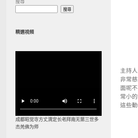
搜尋
搜尋
精選視頻
主持人
非常慈
面呢不
常小的
這些動
成都昭觉寺方丈清定长老拜南无第三世多
杰羌佛为师