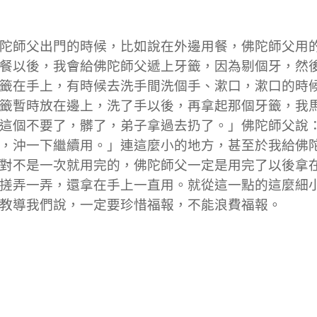
陀師父出門的時候，比如說在外邊用餐，佛陀師父用
餐以後，我會給佛陀師父遞上牙籤，因為剔個牙，然
籤在手上，有時候去洗手間洗個手、漱口，漱口的時
籤暫時放在邊上，洗了手以後，再拿起那個牙籤，我
這個不要了，髒了，弟子拿過去扔了。」佛陀師父說
，沖一下繼續用。」連這麼小的地方，甚至於我給佛
對不是一次就用完的，佛陀師父一定是用完了以後拿
搓弄一弄，還拿在手上一直用。就從這一點的這麼細
教導我們說，一定要珍惜福報，不能浪費福報。