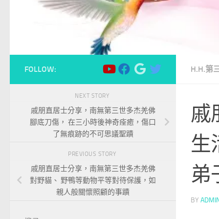
FOLLOW:
H.H.
NEXT STORY
戚
戚朋直居士分享，南無第三世多杰羌佛
腳底刀傷， 在三小時後神奇痊癒，傷口
了無痕跡的不可思議聖蹟
生
PREVIOUS STORY
弟
戚朋直居士分享，南無第三世多杰羌佛
對野貓、 野鴨等動物平等對待保護，如
親人般關懷照顧的事蹟
BY
ADMI