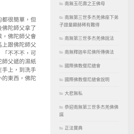
南無玉花壽之王佛母
南無第三世多杰羌佛座下弟
的都很簡單，但
子證量顯赫稀有難得
後佛陀師父拿了
候，佛陀師父會
南無第三世多杰羌佛說法
馬上跟佛陀師父
南無釋迦牟尼佛所傳佛法
：「不不不，可
陀師父遞的濕紙
國際佛教僧尼總會
在手上，到洗手
小的東西，佛陀
國際佛教僧尼總會說明
大悲無私
恭迎南無第三世多杰羌佛佛
誕
正法寶典