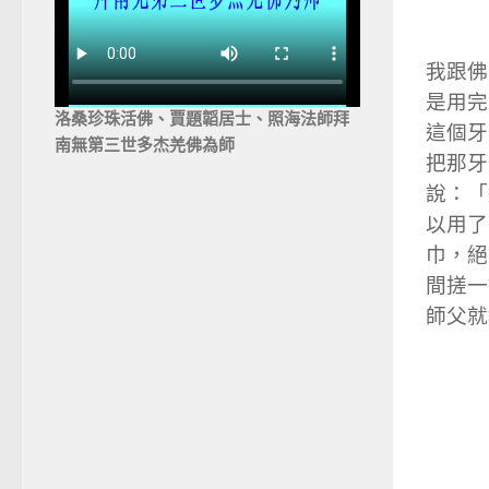
我跟佛
是用完
洛桑珍珠活佛、賈題韜居士、照海法師拜
這個牙
南無第三世多杰羌佛為師
把那牙
說：「
以用了
巾，絕
間搓一
師父就