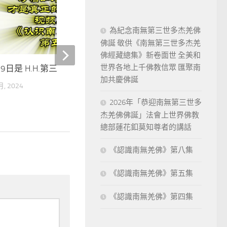
為紀念南無第三世多杰羌佛
佛誕 敬供《南無第三世多杰羌
佛經藏總集》新卷面世 全美和
世界各地上千佛教信眾 匯聚南
19日是 H.H.第三世多杰羌佛日
《揭開真相》：自序、(十
加共慶佛誕
百萬毒蜂到 果然應機按
月, 2024
15 1 月, 2023
2026年「恭迎南無第三世多
杰羌佛佛誕」法會上世界佛教
總部蓮花釦莫知尊者的講話
《認識南無羌佛》第八集
《認識南無羌佛》第五集
《認識南無羌佛》第四集