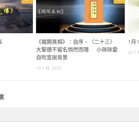
集
《揭開真相》：自序、（二十三）
1月
大聖德不留名悄然而隱 小咪咪愛
22 7 
自吹宣說背景
15 1 月, 2023
言