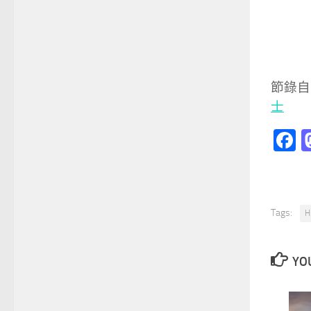
節錄自
士
F
Tags:
YOU