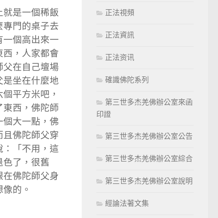
上就是一個稀飯
正法視頻
麼專門的桌子去
正法資訊
有一個高出來一
東西，人家都會
正法资讯
師父在自己壇場
父是坐在什麼地
確識佛陀系列
六個平方米吧，
第三世多杰羌佛辦公室來函
了東西，佛陀師
印證
一個大一點，佛
而且佛陀師父穿
第三世多杰羌佛辦公室公告
說：「不用，這
第三世多杰羌佛辦公室綜合
退色了，很舊
跟在佛陀師父身
第三世多杰羌佛辦公室說明
想像的。
經論法著文集