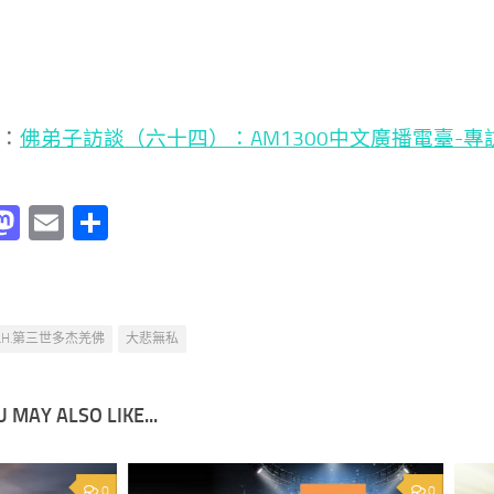
：
佛弟子訪談（六十四）：AM1300中文廣播電臺-專
acebook
Mastodon
Email
分
享
H.H.第三世多杰羌佛
大悲無私
 MAY ALSO LIKE...
0
0