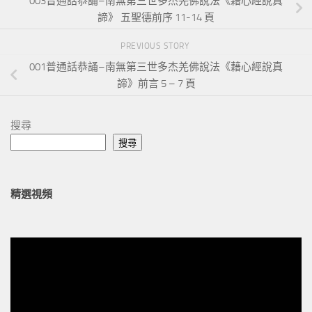
003普通話恭誦–南無第三世多杰羌佛說法《藉心經說真
諦》 五聖德前序 11-14 頁
PREVIOUS STORY
001普通話恭誦–南無第三世多杰羌佛說法《藉心經說真
諦》前言 5 – 7 頁
搜尋
搜尋
精選視頻