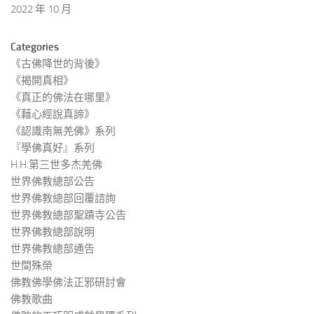
2022 年 10 月
Categories
《古佛降世的背後》
《揭開真相》
《真正的佛法在哪里》
《藉心經說真諦》
《認識南無羌佛》系列
『學佛真好』系列
H.H.第三世多杰羌佛
世界佛教總部公告
世界佛教總部回覆諮詢
世界佛教總部聖蹟寺公告
世界佛教總部說明
世界佛教總部通告
世間殊榮
佛教佛學佛法正邪研討會
佛教歌曲