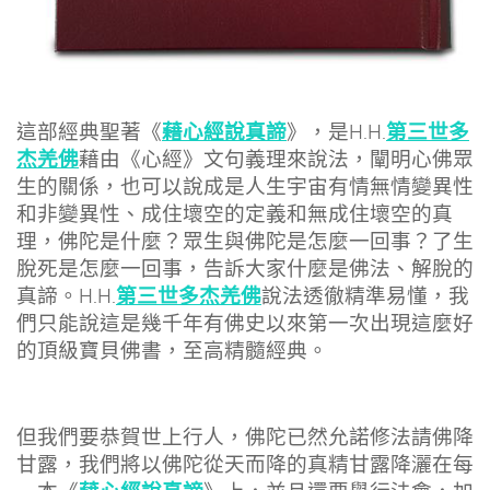
藉心經說真諦
第三世多
這部經典聖著《
》，是H.H.
杰羌佛
藉由《心經》文句義理來說法，闡明心佛眾
生的關係，也可以說成是人生宇宙有情無情變異性
和非變異性、成住壞空的定義和無成住壞空的真
理，佛陀是什麼？眾生與佛陀是怎麼一回事？了生
脫死是怎麼一回事，告訴大家什麼是佛法、解脫的
第三世多杰羌佛
真諦。H.H.
說法透徹精準易懂，我
們只能說這是幾千年有佛史以來第一次出現這麼好
的頂級寶貝佛書，至高精髓經典。
但我們要恭賀世上行人，佛陀已然允諾修法請佛降
甘露，我們將以佛陀從天而降的真精甘露降灑在每