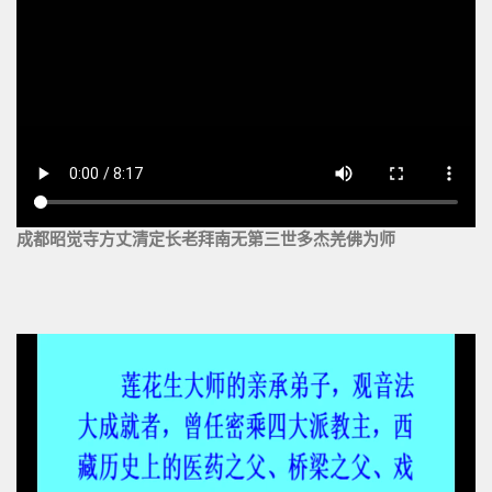
成都昭觉寺方丈清定长老拜南无第三世多杰羌佛为师