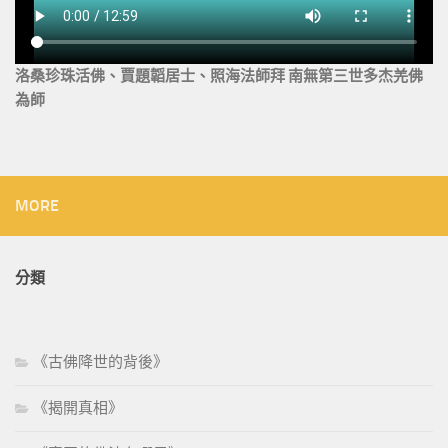
洛桑珍珠活佛、賈題韜居士、照海法師拜 南無第三世多杰羌佛
為師
MORE
分類
《古佛降世的背後》
《揭開真相》