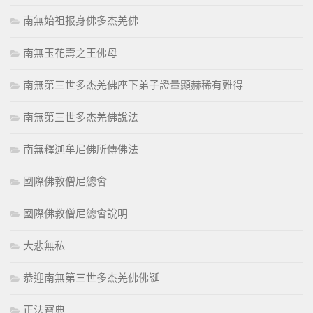
南無始祖报身佛多杰羌佛
南無玉花壽之王佛母
南無第三世多杰羌佛座下弟子證量顯赫稀有難得
南無第三世多杰羌佛說法
南無釋迦牟尼佛所傳佛法
國際佛教僧尼總會
國際佛教僧尼總會說明
大悲無私
恭迎南無第三世多杰羌佛佛誕
正法寶典