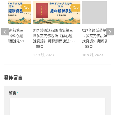
0
0
通話恭誦 南無第三
017 普通話恭誦 南無第三
027普通話恭誦 南
佛說法《藉心經
世多杰羌佛說法《藉心經
世多杰羌佛說法《藉
藉經題而說法51
說真諦》 藉經題而說法 56
說真諦》 藉經題而說
– 59頁
– 88頁
023
17 9 月, 2023
18 9 月, 2023
發佈留言
留言
*