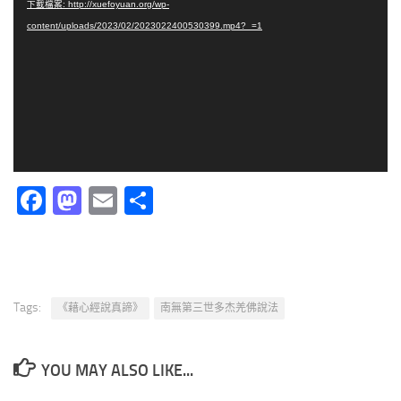
下載檔案: http://xuefoyuan.org/wp-
播
content/uploads/2023/02/2023022400530399.mp4?_=1
放
器
Facebook
Mastodon
Email
分
享
Tags:
《藉心經說真諦》
南無第三世多杰羌佛說法
YOU MAY ALSO LIKE...