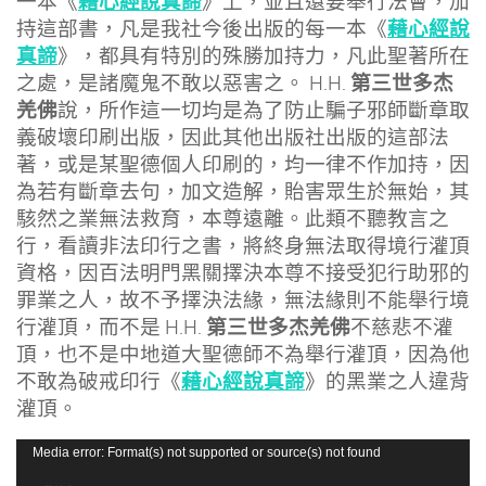
藉心經說真諦
一本《
》上，並且還要舉行法會，加
藉心經說
持這部書，凡是我社今後出版的每一本《
真諦
》，都具有特別的殊勝加持力，凡此聖著所在
第三世多杰
之處，是諸魔鬼不敢以惡害之。 H.H.
羌佛
說，所作這一切均是為了防止騙子邪師斷章取
義破壞印刷出版，因此其他出版社出版的這部法
著，或是某聖德個人印刷的，均一律不作加持，因
為若有斷章去句，加文造解，貽害眾生於無始，其
駭然之業無法救育，本尊遠離。此類不聽教言之
行，看讀非法印行之書，將終身無法取得境行灌頂
資格，因百法明門黑關擇決本尊不接受犯行助邪的
罪業之人，故不予擇決法緣，無法緣則不能舉行境
第三世多杰羌佛
行灌頂，而不是 H.H.
不慈悲不灌
頂，也不是中地道大聖德師不為舉行灌頂，因為他
藉心經說真諦
不敢為破戒印行《
》的黑業之人違背
灌頂。
視
Media error: Format(s) not supported or source(s) not found
訊