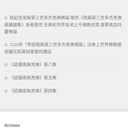
為紀念南無第三世多杰羌佛佛誕 敬供《南無第三世多杰羌佛
經藏總集》新卷面世 全美和世界各地上千佛教信眾 匯聚南加共
慶佛誕
2026年「恭迎南無第三世多杰羌佛佛誕」法會上世界佛教總
部蓮花釦莫知尊者的講話
《認識南無羌佛》第八集
《認識南無羌佛》第五集
《認識南無羌佛》第四集
Archives