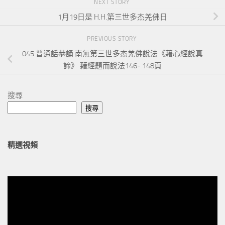
NEXT STORY
1月19日是 H.H.第三世多杰羌佛日
PREVIOUS STORY
045 普通話恭誦 南無第三世多杰羌佛說法《藉心經說真
諦》 藉經題而說法146- 148頁
搜尋
搜尋
精選視頻