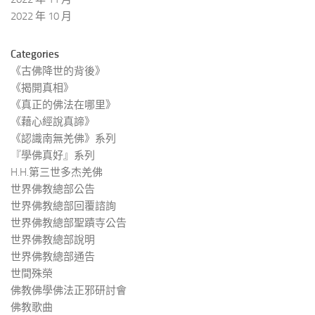
2022 年 10 月
Categories
《古佛降世的背後》
《揭開真相》
《真正的佛法在哪里》
《藉心經說真諦》
《認識南無羌佛》系列
『學佛真好』系列
H.H.第三世多杰羌佛
世界佛教總部公告
世界佛教總部回覆諮詢
世界佛教總部聖蹟寺公告
世界佛教總部說明
世界佛教總部通告
世間殊榮
佛教佛學佛法正邪研討會
佛教歌曲