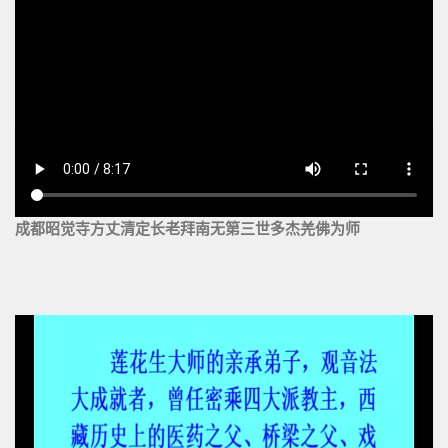
成都昭觉寺方丈清定长老拜南无第三世多杰羌佛为师