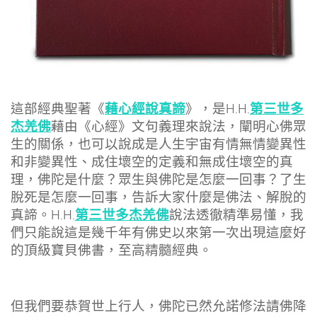
藉心經說真諦
第三世多
這部經典聖著《
》，是H.H.
杰羌佛
藉由《心經》文句義理來說法，闡明心佛眾
生的關係，也可以說成是人生宇宙有情無情變異性
和非變異性、成住壞空的定義和無成住壞空的真
理，佛陀是什麼？眾生與佛陀是怎麼一回事？了生
脫死是怎麼一回事，告訴大家什麼是佛法、解脫的
第三世多杰羌佛
真諦。H.H.
說法透徹精準易懂，我
們只能說這是幾千年有佛史以來第一次出現這麼好
的頂級寶貝佛書，至高精髓經典。
但我們要恭賀世上行人，佛陀已然允諾修法請佛降