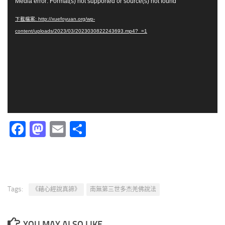
視
Media error: Format(s) not supported or source(s) not found
訊
下載檔案: http://xuefoyuan.org/wp-
播
content/uploads/2023/03/2023030822243693.mp4?_=1
放
器
Facebook
Mastodon
Email
分
享
Tags:
《藉心經說真諦》
南無第三世多杰羌佛說法
YOU MAY ALSO LIKE...