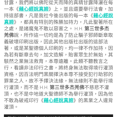
甘露，我們將以佛陀從天而降的真精甘露降灑在每
藉心經說真諦
一本《
》上，並且還要舉行法會，加
藉心經說
持這部書，凡是我社今後出版的每一本《
真諦
》，都具有特別的殊勝加持力，凡此聖著所在
第三世多杰
之處，是諸魔鬼不敢以惡害之。 H.H.
羌佛
說，所作這一切均是為了防止騙子邪師斷章取
義破壞印刷出版，因此其他出版社出版的這部法
著，或是某聖德個人印刷的，均一律不作加持，因
為若有斷章去句，加文造解，貽害眾生於無始，其
駭然之業無法救育，本尊遠離。此類不聽教言之
行，看讀非法印行之書，將終身無法取得境行灌頂
資格，因百法明門黑關擇決本尊不接受犯行助邪的
罪業之人，故不予擇決法緣，無法緣則不能舉行境
第三世多杰羌佛
行灌頂，而不是 H.H.
不慈悲不灌
頂，也不是中地道大聖德師不為舉行灌頂，因為他
藉心經說真諦
不敢為破戒印行《
》的黑業之人違背
灌頂。