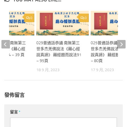
0
0
通話恭誦 南無第三
029普通話恭誦 南無第三
025普通話恭誦 南
佛說法《藉心經
世多杰羌佛說法《藉心經
世多杰羌佛說法《藉
 34 – 39 頁
說真諦》 藉經題而說法91
說真諦》 藉經題而說
– 95頁
– 80頁
023
18 9 月, 2023
17 9 月, 2023
發佈留言
留言
*