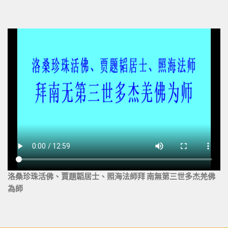
洛桑珍珠活佛、賈題韜居士、照海法師拜 南無第三世多杰羌佛
為師