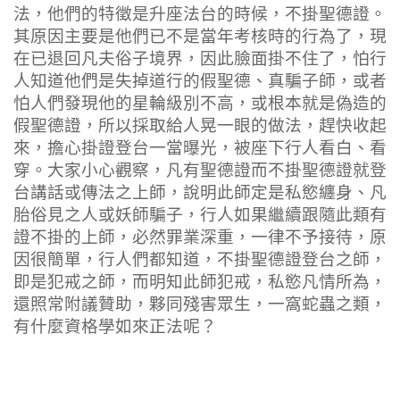
法，他們的特徵是升座法台的時候，不掛聖德證。
其原因主要是他們已不是當年考核時的行為了，現
在已退回凡夫俗子境界，因此臉面掛不住了，怕行
人知道他們是失掉道行的假聖德、真騙子師，或者
怕人們發現他的星輪級別不高，或根本就是偽造的
假聖德證，所以採取給人晃一眼的做法，趕快收起
來，擔心掛證登台一當曝光，被座下行人看白、看
穿。大家小心觀察，凡有聖德證而不掛聖德證就登
台講話或傳法之上師，說明此師定是私慾纏身、凡
胎俗見之人或妖師騙子，行人如果繼續跟隨此類有
證不掛的上師，必然罪業深重，一律不予接待，原
因很簡單，行人們都知道，不掛聖德證登台之師，
即是犯戒之師，而明知此師犯戒，私慾凡情所為，
還照常附議贊助，夥同殘害眾生，一窩蛇蟲之類，
有什麼資格學如來正法呢？