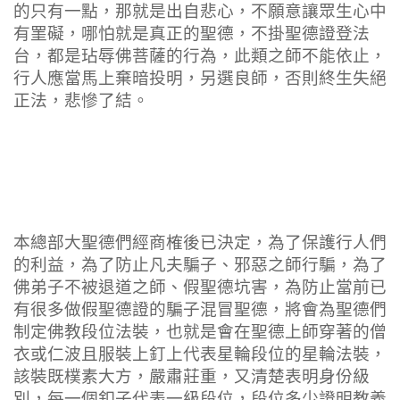
的只有一點，那就是出自悲心，不願意讓眾生心中
有罣礙，哪怕就是真正的聖德，不掛聖德證登法
台，都是玷辱佛菩薩的行為，此類之師不能依止，
行人應當馬上棄暗投明，另選良師，否則終生失絕
正法，悲慘了結。
本總部大聖德們經商榷後已決定，為了保護行人們
的利益，為了防止凡夫騙子、邪惡之師行騙，為了
佛弟子不被退道之師、假聖德坑害，為防止當前已
有很多做假聖德證的騙子混冒聖德，將會為聖德們
制定佛教段位法裝，也就是會在聖德上師穿著的僧
衣或仁波且服裝上釘上代表星輪段位的星輪法裝，
該裝既樸素大方，嚴肅莊重，又清楚表明身份級
別，每一個釦子代表一級段位，段位多少證明教義