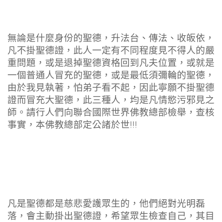
無論是什麼身份的聖德，升法台、傳法、收皈依，
凡不掛聖德證，此人一定有不同程度見不得人的嚴
重問題，或是退掉聖德資格回到凡夫位置，或就是
一個普通人冒充的聖德，或是最低須彌輪的聖德，
由於我見執著，怕弟子看不起，因此寧願不掛聖德
證而冒充大聖德，此三種人，均是凡情慾污邪見之
師。請行人們向聯合國際世界佛教總部檢舉，查核
事實，本佛教總部定公諸於世!!!
凡是聖德都是慈悲愛護眾生的，他們絕對光明磊
落，會主動掛出聖德證，希望眾生檢查自己，其目