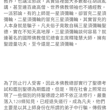
教界，也講法邪說，其實這裡面大多數都在胡說亂
講，甚至連百歲高僧、世界佛教領袖也不通經教，
一派邪論。有的上師是一星須彌輪，卻冒充二星須
彌輪，二星須彌輪的冒充三星須彌輪，其實冒充的
人本身就是騙子。凡夫俗子竟敢自稱三星須彌輪聖
德，實在不知天高地厚，三星須彌輪談何容易？就
連著名的國際佛教僧尼總會主席釋隆慧大師，擁有
聖證量功夫，至今還是二星須彌輪。
為了防止行人受害，因此本佛教總部實行了聖德考
試和鑑別聖德為期鑑證，但是，現在社會上照常出
現了一些個別的持聖德證之師不依正法修行，嚴重
落入128條知見，已經退失道行，成為凡夫，他們
主要是以其上師身份在所謂的弟子中行騙，傳假佛