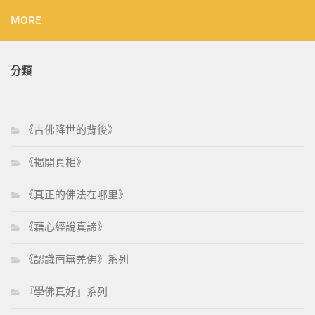
MORE
分類
《古佛降世的背後》
《揭開真相》
《真正的佛法在哪里》
《藉心經說真諦》
《認識南無羌佛》系列
『學佛真好』系列