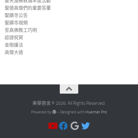
聖天湖佛教城年度活動
聖德高僧們的重要答覆
聖蹟寺公告
聖蹟寺視頻
至高佛教工巧明
認證祝賀
金剛護法
高僧大德
美華慈舍 © 2026. All Rights Reserved.
Powered by
- Designed with
Hueman Pro