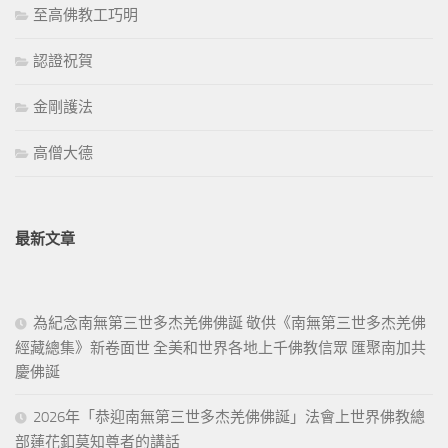
至高佛教工巧明
認證祝賀
金剛護法
高僧大德
最新文章
為紀念南無第三世多杰羌佛佛誕 敬供《南無第三世多杰羌佛
經藏總集》新卷面世 全美和世界各地上千佛教信眾 匯聚南加共
慶佛誕
2026年「恭迎南無第三世多杰羌佛佛誕」法會上世界佛教總
部蓮花釦莫知尊者的講話