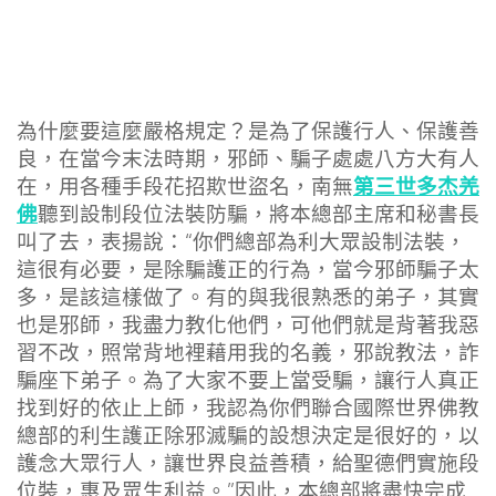
為什麼要這麼嚴格規定？是為了保護行人、保護善
良，在當今末法時期，邪師、騙子處處八方大有人
第三世多杰羌
在，用各種手段花招欺世盜名，南無
佛
聽到設制段位法裝防騙，將本總部主席和秘書長
叫了去，表揚說：“你們總部為利大眾設制法裝，
這很有必要，是除騙護正的行為，當今邪師騙子太
多，是該這樣做了。有的與我很熟悉的弟子，其實
也是邪師，我盡力教化他們，可他們就是背著我惡
習不改，照常背地裡藉用我的名義，邪說教法，詐
騙座下弟子。為了大家不要上當受騙，讓行人真正
找到好的依止上師，我認為你們聯合國際世界佛教
總部的利生護正除邪滅騙的設想決定是很好的，以
護念大眾行人，讓世界良益善積，給聖德們實施段
位裝，惠及眾生利益。”因此，本總部將盡快完成