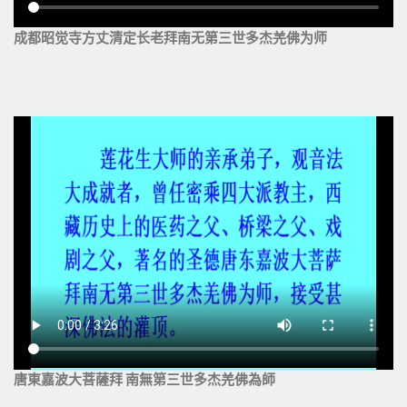
成都昭觉寺方丈清定长老拜南无第三世多杰羌佛为师
唐東嘉波大菩薩拜 南無第三世多杰羌佛為師