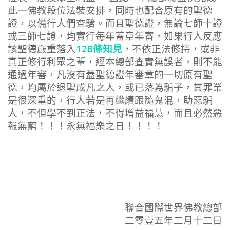
此一佛教段位法裝安排，同時也配合原有的聖德
證，以備行人們查驗。而且聖德證，無論七師十證
或三師七證，均實行每年蓋章年審，如果行人反應
128條知見
該聖德嚴重落入
，不依正法修持，或非
真正修行利眾之輩，經本總部查實無誤者，則不能
通過年審，凡沒有蓋聖德證年審章的一切原有聖
德，均屬於退聖成凡之人，或已落為騙子，其罪業
是很深重的，行人若是再繼續跟隨鬼混，助惡騙
人，不但學不到正法，不得增益福慧，而且必然惡
報無窮！！！永無福樂之日！！！！
聯合國際世界佛教總部
二零壹五年二月十二日