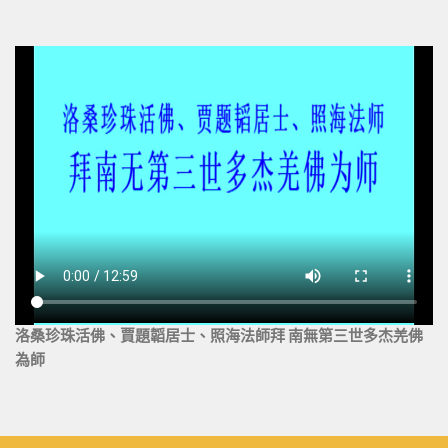
洛桑珍珠活佛、賈題韜居士、照海法師拜 南無第三世多杰羌佛
為師