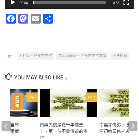
00:00
10:58
Facebook
Mastodon
Email
分
享
Tags:
H.H.第三世多杰羌佛
恭迎南無第三世多杰羌佛佛誕
正法視頻
YOU MAY ALSO LIKE...
0
0
相》：自序、
南無羌佛是幾千年佛史
南無羌佛弟子 莫知
）惡鬼猛獸
上，第一位不收供養的佛
開初教尊修拙火出高
陀