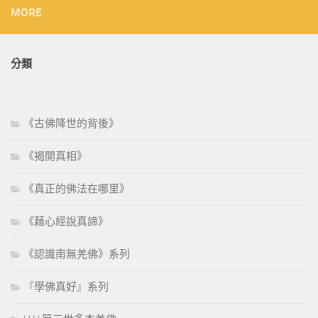
MORE
分類
《古佛降世的背後》
《揭開真相》
《真正的佛法在哪里》
《藉心經說真諦》
《認識南無羌佛》系列
『學佛真好』系列