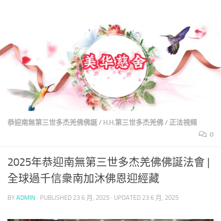
美華慈舍
Skip to content
恭迎南無第三世多杰羌佛佛誕
/
H.H.第三世多杰羌佛
/
正法視頻
0
2025年恭迎南無第三世多杰羌佛佛誕法會 |
全球過千信衆南加沐佛恩迎經藏
BY
ADMIN
· PUBLISHED
23 6 月, 2025
· UPDATED
23 6 月, 2025