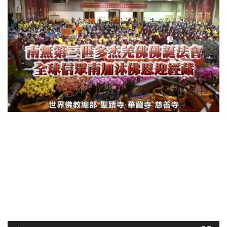
視
訊
播
放
器