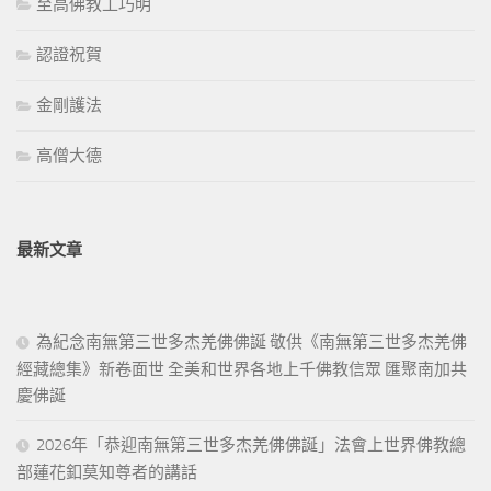
至高佛教工巧明
認證祝賀
金剛護法
高僧大德
最新文章
為紀念南無第三世多杰羌佛佛誕 敬供《南無第三世多杰羌佛
經藏總集》新卷面世 全美和世界各地上千佛教信眾 匯聚南加共
慶佛誕
2026年「恭迎南無第三世多杰羌佛佛誕」法會上世界佛教總
部蓮花釦莫知尊者的講話