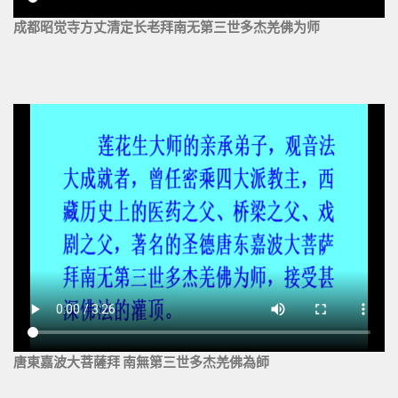
成都昭觉寺方丈清定长老拜南无第三世多杰羌佛为师
唐東嘉波大菩薩拜 南無第三世多杰羌佛為師