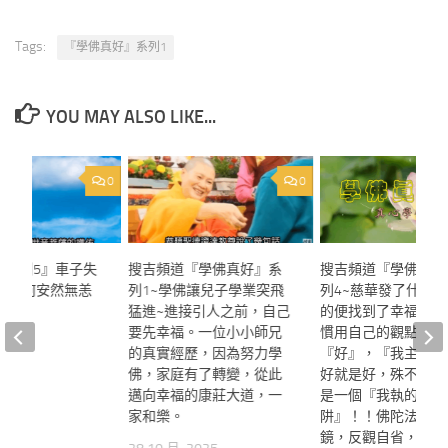
Tags:
『學佛真好』系列1
YOU MAY ALSO LIKE...
0
0
好系列5』車子失
搜吉頻道『學佛真好』系
搜吉頻道『學佛真好
崖 為何安然無恙
列1~學佛讓兒子學業突飛
列4~慈華發了什麼願
猛進~進接引人之前，自己
的便找到了幸福！我
要先幸福。一位小小師兄
慣用自己的觀點來定
2025
的真實經歷，因為努力學
『好』，『我主觀』
佛，家庭有了轉變，從此
好就是好，殊不知，
邁向幸福的康莊大道，一
是一個『我執的大陷
家和樂。
阱』！！佛陀法音如
鏡，反觀自省，當下