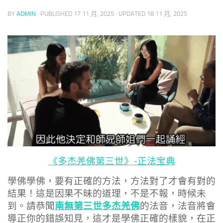
BY
ADMIN
· PUBLISHED
17 11 月, 2025
· UPDATED
18 11 月, 2025
《多杰羌佛第三世》-正法宝典
學佛學佛，要有正確的方法，方法對了才會有對的
結果！這是因果不昧的道理，不是不報，時候未
南無第三世多杰羌佛
到。請恭聞
的法音，法音將會
導正你的錯誤知見，這才是學佛正確的樣貌，在正