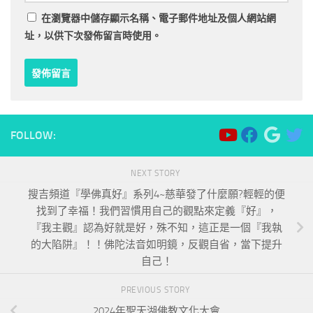
在
瀏覽器
中儲存顯示名稱、電子郵件地址及個人網站網
址，以供下次發佈留言時使用。
FOLLOW:
NEXT STORY
搜吉頻道『學佛真好』系列4~慈華發了什麼願?輕輕的便
找到了幸福！我們習慣用自己的觀點來定義『好』，
『我主觀』認為好就是好，殊不知，這正是一個『我執
的大陷阱』！！佛陀法音如明鏡，反觀自省，當下提升
自己！
PREVIOUS STORY
2024年聖天湖佛教文化大會