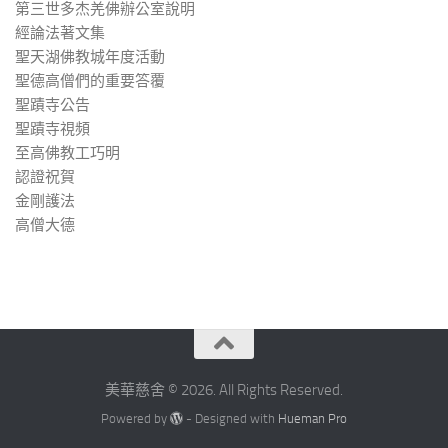
第三世多杰羌佛辦公室說明
經論法著文集
聖天湖佛教城年度活動
聖德高僧們的重要答覆
聖蹟寺公告
聖蹟寺視頻
至高佛教工巧明
認證祝賀
金剛護法
高僧大德
美華慈舍 © 2026. All Rights Reserved.
Powered by
- Designed with
Hueman Pro