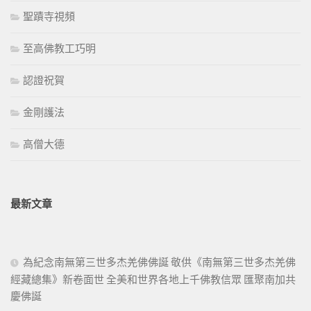
聖蹟寺視頻
至高佛教工巧明
認證祝賀
金剛護法
高僧大德
最新文章
為紀念南無第三世多杰羌佛佛誕 敬供《南無第三世多杰羌佛
經藏總集》新卷面世 全美和世界各地上千佛教信眾 匯聚南加共
慶佛誕