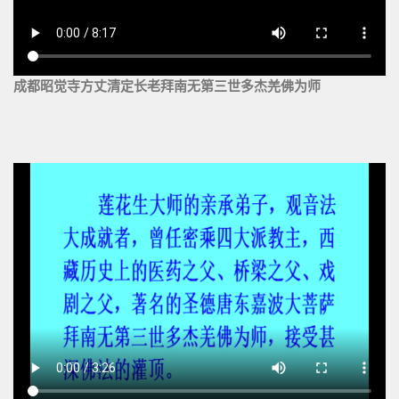
成都昭觉寺方丈清定长老拜南无第三世多杰羌佛为师