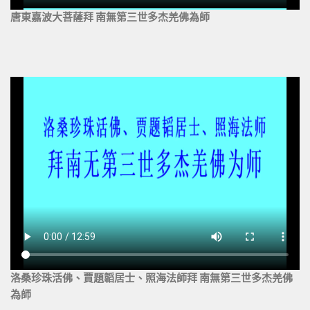
唐東嘉波大菩薩拜 南無第三世多杰羌佛為師
洛桑珍珠活佛、賈題韜居士、照海法師拜 南無第三世多杰羌佛
為師