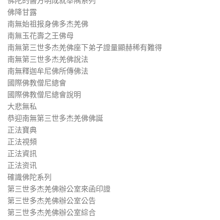
佛陀的醫方明成就舉隅系列
佛降甘露
南無始祖报身佛多杰羌佛
南無玉花壽之王佛母
南無第三世多杰羌佛座下弟子證量顯赫稀有難得
南無第三世多杰羌佛說法
南無釋迦牟尼佛所傳佛法
國際佛教僧尼總會
國際佛教僧尼總會說明
大悲無私
恭迎南無第三世多杰羌佛佛誕
正法寶典
正法視頻
正法資訊
正法资讯
確識佛陀系列
第三世多杰羌佛辦公室來函印證
第三世多杰羌佛辦公室公告
第三世多杰羌佛辦公室綜合