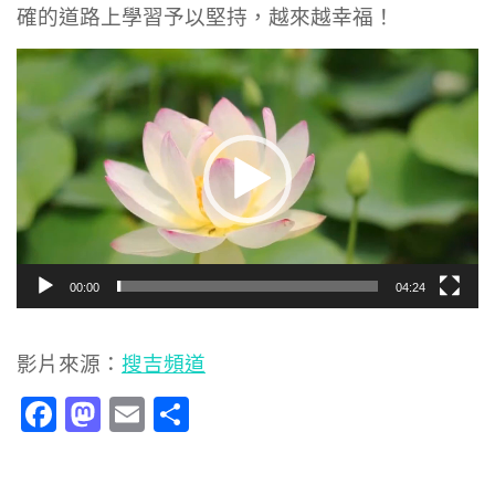
確的道路上學習予以堅持，越來越幸福！
視
訊
播
放
器
00:00
04:24
影片來源：
搜吉頻道
Facebook
Mastodon
Email
分
享