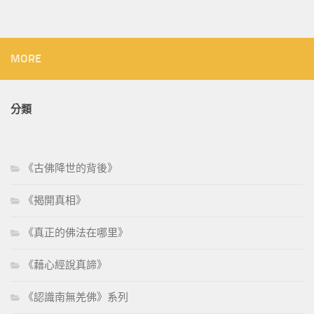
MORE
分類
《古佛降世的背後》
《揭開真相》
《真正的佛法在哪里》
《藉心經說真諦》
《認識南無羌佛》系列