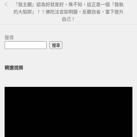
『我主觀』認為好就是好，殊不知，這正是一個『我執
的大陷阱』！！佛陀法音如明鏡，反觀自省，當下提升
自己！
搜尋
搜尋
精選視頻