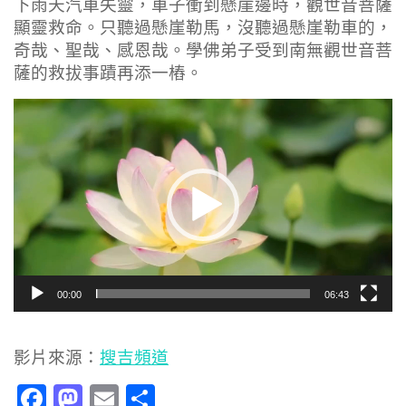
下雨天汽車失靈，車子衝到懸崖邊時，觀世音菩薩
顯靈救命。只聽過懸崖勒馬，沒聽過懸崖勒車的，
奇哉、聖哉、感恩哉。學佛弟子受到南無觀世音菩
薩的救拔事蹟再添一樁。
視
訊
播
放
器
00:00
06:43
影片來源：
搜吉頻道
Facebook
Mastodon
Email
分