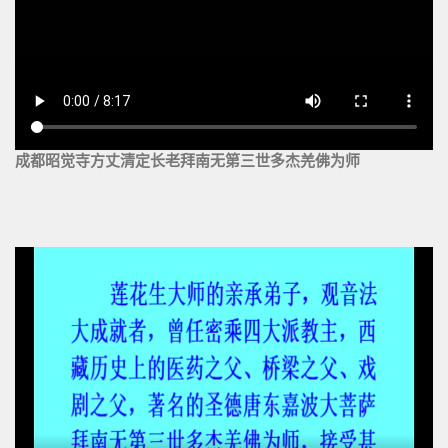
成都昭觉寺方丈清定长老拜南无第三世多杰羌佛为师