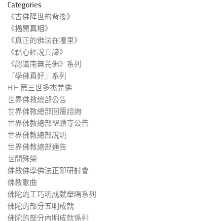
Categories
《古佛降世的背後》
《揭開真相》
《真正的佛法在哪里》
《藉心經說真諦》
《認識南無羌佛》系列
『學佛真好』系列
H.H.第三世多杰羌佛
世界佛教總部公告
世界佛教總部回覆諮詢
世界佛教總部聖蹟寺公告
世界佛教總部說明
世界佛教總部通告
世間殊榮
佛教佛學佛法正邪研討會
佛教歌曲
佛陀的工巧明成就舉隅系列
佛陀的部分五明成就
佛陀的部分內明成就係列