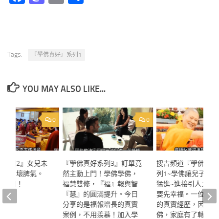
享
Tags:
『學佛真好』系列1
YOU MAY ALSO LIKE...
0
0
好系列2』女兒未
『學佛真好系列3』訂單竟
搜吉頻道『學佛真好
改掉了壞脾氣。
然主動上門！學佛學佛，
列1~學佛讓兒子學
個原因！
福慧雙修，『福』報與智
猛進~進接引人之前
『慧』的圓滿提升。今日
要先幸福。一位小小
2025
分享的是福報增長的真實
的真實經歷，因為努
案例，不用羨慕！加入學
佛，家庭有了轉變，