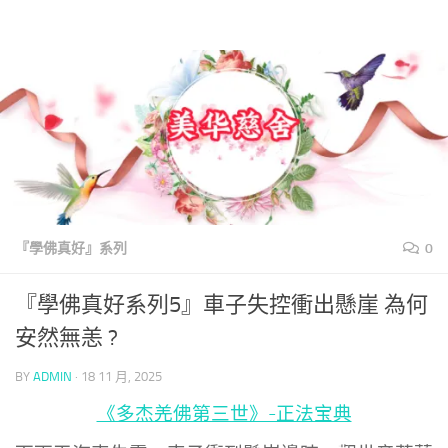
美華慈舍
Skip to content
『學佛真好』系列
0
『學佛真好系列5』車子失控衝出懸崖 為何
安然無恙 ?
BY
ADMIN
·
18 11 月, 2025
《多杰羌佛第三世》-正法宝典