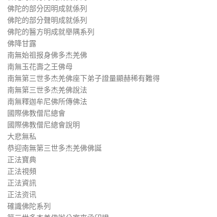
佛陀的部分因明成就係列
佛陀的部分聲明成就係列
佛陀的醫方明成就舉隅系列
佛降甘露
南無始祖报身佛多杰羌佛
南無玉花壽之王佛母
南無第三世多杰羌佛座下弟子證量顯赫稀有難得
南無第三世多杰羌佛說法
南無釋迦牟尼佛所傳佛法
國際佛教僧尼總會
國際佛教僧尼總會說明
大悲無私
恭迎南無第三世多杰羌佛佛誕
正法寶典
正法視頻
正法資訊
正法资讯
確識佛陀系列