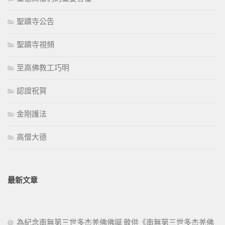
聖蹟寺公告
聖蹟寺視頻
至高佛教工巧明
認證祝賀
金剛護法
高僧大德
最新文章
為紀念南無第三世多杰羌佛佛誕 敬供《南無第三世多杰羌佛