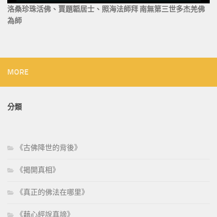
洛桑珍珠活佛、賈題韜居士、照海法師拜 南無第三世多杰羌佛
為師
MORE
分類
《古佛降世的背後》
《揭開真相》
《真正的佛法在哪里》
《藉心經說真諦》