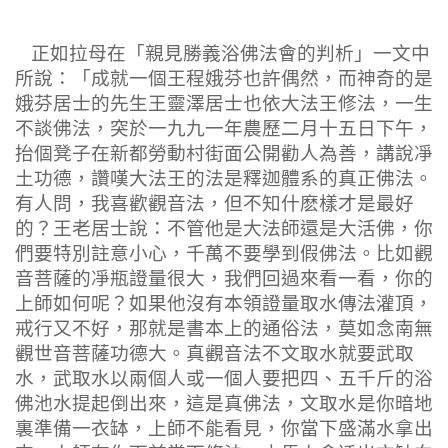
正如拉母在「親見勝義浴佛法會的判析」一文中
所說：「成就一個王程娥芬也許偶然，而神奇的是
娥芬居士的先生王靈澤居士也依大法王修法，一生
不談佛法，突於一九九一年農歷二月十五日下午，
抬個凳子在新都勞動村街面公開勸人為善，講說凈
土功德，讚嘆大法王的法是釋迦體系的真正佛法。
有人問，我喜歡觀音法，但不知什麽樣才是最好
的？王老居士說：不管他是大法師還是大活佛，你
們要特別註意小心，千萬不要學到假佛法。比如觀
音菩薩的凈瓶證量很大，我們回過來看一看，你的
上師如何呢？如果他沒有本領證量取水傳法灌頂，
戒行又不好，那就是書本上的通俗法，莫如念南無
觀世音菩薩功德大。真觀音法不文取水就要武取
水，武取水以兩個人或一個人要把四、五千斤的浴
佛池水提起倒出來，這是真佛法，文取水是你暗地
裏準備一衣缽，上師不能看見，你當下盛滿水拿出