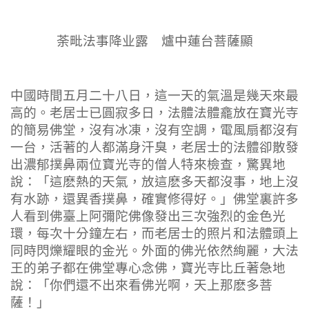
荼毗法事降业露 爐中蓮台菩薩顯
中國時間五月二十八日，這一天的氣溫是幾天來最
高的。老居士已圓寂多日，法體法體龕放在寶光寺
的簡易佛堂，沒有冰凍，沒有空調，電風扇都沒有
一台，活著的人都滿身汗臭，老居士的法體卻散發
出濃郁撲鼻兩位寶光寺的僧人特來檢查，驚異地
說：「這麽熱的天氣，放這麽多天都沒事，地上沒
有水跡，還異香撲鼻，確實修得好。」佛堂裏許多
人看到佛臺上阿彌陀佛像發出三次強烈的金色光
環，每次十分鐘左右，而老居士的照片和法體頭上
同時閃爍耀眼的金光。外面的佛光依然絢麗，大法
王的弟子都在佛堂專心念佛，寶光寺比丘著急地
說：「你們還不出來看佛光啊，天上那麽多菩
薩！」