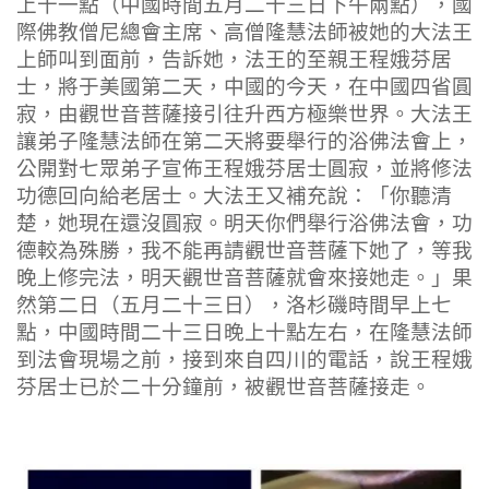
上十一點（中國時間五月二十三日下午兩點），國
際佛教僧尼總會主席、高僧隆慧法師被她的大法王
上師叫到面前，告訴她，法王的至親王程娥芬居
士，將于美國第二天，中國的今天，在中國四省圓
寂，由觀世音菩薩接引往升西方極樂世界。大法王
讓弟子隆慧法師在第二天將要舉行的浴佛法會上，
公開對七眾弟子宣佈王程娥芬居士圓寂，並將修法
功德回向給老居士。大法王又補充說：「你聽清
楚，她現在還沒圓寂。明天你們舉行浴佛法會，功
德較為殊勝，我不能再請觀世音菩薩下她了，等我
晚上修完法，明天觀世音菩薩就會來接她走。」果
然第二日（五月二十三日），洛杉磯時間早上七
點，中國時間二十三日晚上十點左右，在隆慧法師
到法會現場之前，接到來自四川的電話，說王程娥
芬居士已於二十分鐘前，被觀世音菩薩接走。