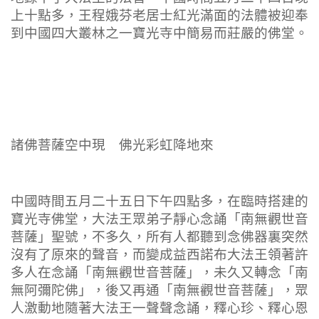
上十點多，王程娥芬老居士紅光滿面的法體被迎奉
到中國四大叢林之一寶光寺中簡易而莊嚴的佛堂。
諸佛菩薩空中現 佛光彩虹降地來
中國時間五月二十五日下午四點多，在臨時搭建的
寶光寺佛堂，大法王眾弟子靜心念誦「南無觀世音
菩薩」聖號，不多久，所有人都聽到念佛器裏突然
沒有了原來的聲音，而變成益西諾布大法王領著許
多人在念誦「南無觀世音菩薩」，未久又轉念「南
無阿彌陀佛」，後又再通「南無觀世音菩薩」，眾
人激動地隨著大法王一聲聲念誦，釋心珍、釋心恩