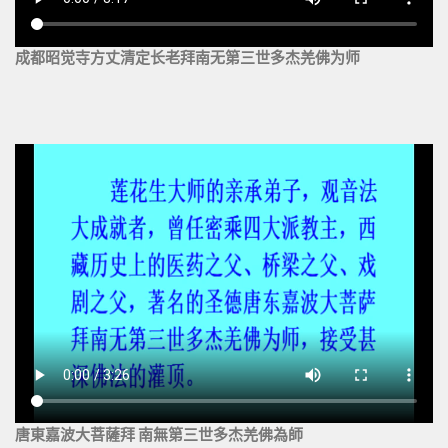
成都昭觉寺方丈清定长老拜南无第三世多杰羌佛为师
唐東嘉波大菩薩拜 南無第三世多杰羌佛為師