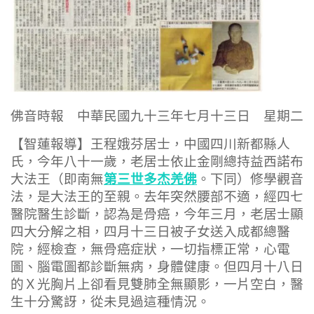
佛音時報 中華民國九十三年七月十三日 星期二
【智蓮報導】王程娥芬居士，中國四川新都縣人
氏，今年八十一歲，老居士依止金剛總持益西諾布
第三世多杰羌佛
大法王（即南無
。下同）修學觀音
法，是大法王的至親。去年突然腰部不適，經四七
醫院醫生診斷，認為是骨癌，今年三月，老居士顯
四大分解之相，四月十三日被子女送入成都總醫
院，經檢查，無骨癌症狀，一切指標正常，心電
圖、腦電圖都診斷無病，身體健康。但四月十八日
的Ｘ光胸片上卻看見雙肺全無顯影，一片空白，醫
生十分驚訝，從未見過這種情況。