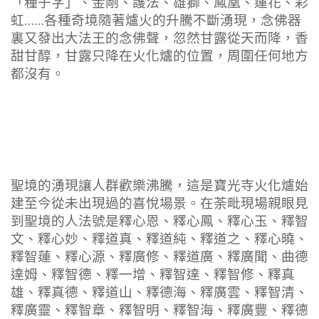
「種子字」、金剛、護法、雄獅、鳳凰、蓮花、彩
虹……各種奇境隨著爐火的升騰不斷湧現，念佛器
裏又發出大法王的念佛聲，忽然甘露從天而降，香
甜甘醇，甘露只降在火化爐的位置，周圍任何地方
都沒有。
聖境的湧現讓人群歡樂沸騰，這是寶光寺火化爐始
建至今從未出現過的喜悅場景。在荼毗現場親眼見
到聖境的人法號是釋心恩、釋心鳳、釋心玉、釋智
文、釋心妙、釋道真、釋道純、釋道之、釋心曉、
釋智蓮、釋心源、釋廣修、釋道廣、釋廣聞、曲德
達姆、釋智德、釋一增、釋智達、釋智修、釋真
雄、釋真德、釋道山、釋德海、釋廣雲、釋智清、
釋廣靈、釋智章、釋智明、釋智海、釋廣豐、釋德