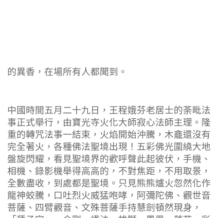
的異香，在場所有人都聞到。
中國時間五月二十九日，王程娥芬老居士的荼毗法
事正式舉行，由寶光寺火化大師寂心法師主理。隆
重的轉咒法事一結束，火焰開始沖騰，木龕還沒有
完全著火，各種佛法聖境出現！五彩佛光圍繞大地
盤旋閃耀，看見聖境界的歡呼聲此起彼伏，手機、
相機、錄影機舉得高高的，不對焦距，不用取景，
全數盡收，到處都是聖境。只見熊熊爐火忽然化作
龍神蛟騰，口吐烈火威猛咆哮，阿彌陀佛、觀世音
菩薩、四臂觀音、文殊菩薩手持慧劍頓然現身，