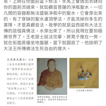
來，上師在你面前當下修法，水馬上會透出衣缽向
你的面前流過來，就如觀音菩薩的凈瓶聖水，一切
凡間的容器都無法盛裝凈瓶中的聖水，它會穿出來
的，有了穿缽的聖水灌頂學法，才能洗掉你多生的
業障，才是真觀音法，我學的就是益西諾布大法王
傳的這個真佛法，水穿出來了，所以我現在要到極
樂世界了。王老居士說法完畢，將凳子推在一旁，
就在街面房邊坐地盤腿，當下就圓寂了，他說明了
大法王所傳佛法生死自由的偉大。