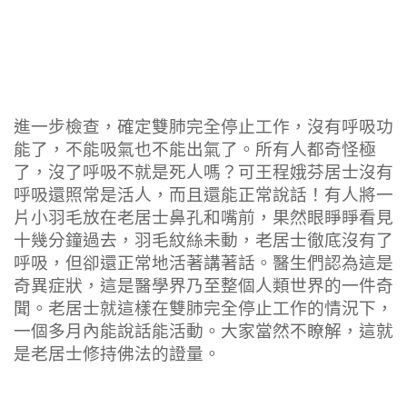
進一步檢查，確定雙肺完全停止工作，沒有呼吸功
能了，不能吸氣也不能出氣了。所有人都奇怪極
了，沒了呼吸不就是死人嗎？可王程娥芬居士沒有
呼吸還照常是活人，而且還能正常說話！有人將一
片小羽毛放在老居士鼻孔和嘴前，果然眼睜睜看見
十幾分鐘過去，羽毛紋絲未動，老居士徹底沒有了
呼吸，但卻還正常地活著講著話。醫生們認為這是
奇異症狀，這是醫學界乃至整個人類世界的一件奇
聞。老居士就這樣在雙肺完全停止工作的情況下，
一個多月內能說話能活動。大家當然不瞭解，這就
是老居士修持佛法的證量。