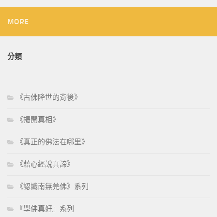
MORE
分類
《古佛降世的背後》
《揭開真相》
《真正的佛法在哪里》
《藉心經說真諦》
《認識南無羌佛》系列
『學佛真好』系列