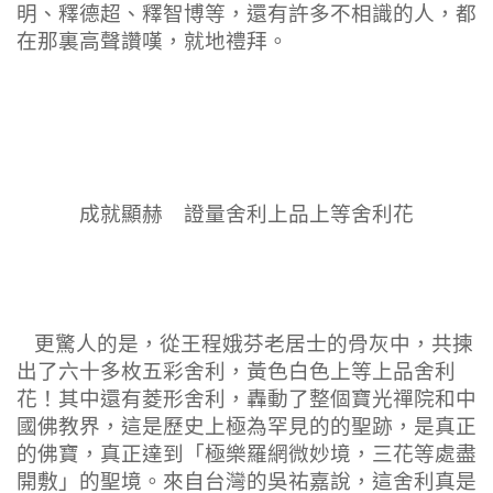
明、釋德超、釋智博等，還有許多不相識的人，都
在那裏高聲讚嘆，就地禮拜。
成就顯赫 證量舍利上品上等舍利花
更驚人的是，從王程娥芬老居士的骨灰中，共揀
出了六十多枚五彩舍利，黃色白色上等上品舍利
花！其中還有菱形舍利，轟動了整個寶光禪院和中
國佛教界，這是歷史上極為罕見的的聖跡，是真正
的佛寶，真正達到「極樂羅網微妙境，三花等處盡
開敷」的聖境。來自台灣的吳祐嘉說，這舍利真是