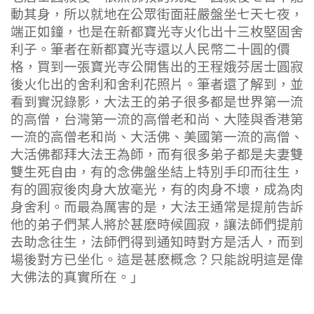
動其身，所以就地在公眾街面莊嚴盤坐七天七夜，
端正如鐘，也是在新都寶光寺火化出十三枚堅固舍
利子。筆者在新都寶光寺還以人民幣二十圓的價
格，買到一張寶光寺公開售出的王程娥芬居士圓寂
後火化出的舍利和舍利花照片。筆者還了解到，並
看到實況錄影，大法王的弟子很多都是世界第一流
的高僧，台灣第一流的高僧老和尚、大陸與香港第
一流的高僧老和尚、大活佛、美國第一流的高僧、
大活佛都拜大法王為師，而有很多弟子都是夫妻雙
雙生死自由，有的念佛盤坐結上特別手印而往生，
有的圓寂後肉身大放毫光，有的肉身不壞，成為肉
身舍利。而最為厲害的是，大法王通常是提前告訴
他的弟子們某人將於甚麽時候圓寂，讓法師們提前
去助念往生，法師們得到通知時對方是活人，而到
場後對方已坐化。這是甚麽概念？只能說明這是偉
大佛法的真實所在。」