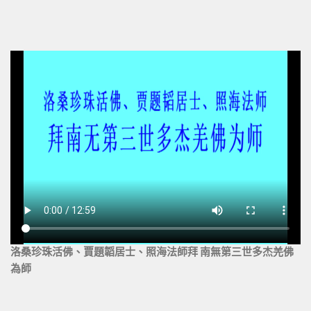
洛桑珍珠活佛、賈題韜居士、照海法師拜 南無第三世多杰羌佛
為師