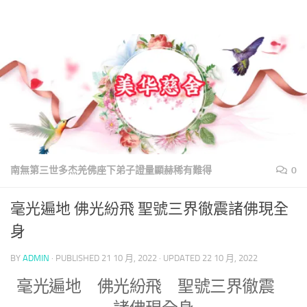
美華慈舍
Skip to content
南無第三世多杰羌佛座下弟子證量顯赫稀有難得
0
毫光遍地 佛光紛飛 聖號三界徹震諸佛現全
身
BY
ADMIN
· PUBLISHED
21 10 月, 2022
· UPDATED
22 10 月, 2022
毫光遍地 佛光紛飛 聖號三界徹震