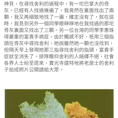
神貝，在尋找舍利的過程中，有一坨巴掌大的骨
灰，已經有人找過幾遍了，我竟然在裏面找出了兩
顆，我又再細致地找了一遍，確定沒有了，就在這
時，我見到另外一個同學眼睜睜地在我找過的那坨
骨灰裏面又找出了三顆。另一位台灣的同學李惠珠
得嚴重的富貴手病症，由於觸感不好，祇用三個指
頭在骨灰中尋找舍利，她說雖然她一顆也沒找到，
但隔天早上發現她那三指尋找舍利的指頭，富貴手
症狀全消失了。排隊瞻仰舍利的人絡繹不絕，社會
各界人士紛至遝來，寶光寺還特地將老居士的舍利
子拍成照片公開請給大眾。