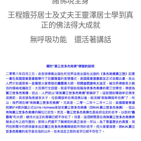
諸佛現全身
王程娥芬居士及丈夫王靈澤居士學到真
正的佛法得大成就
無呼吸功能 還活著講話