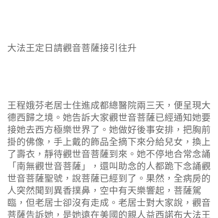
大法王定日請觀音菩薩接引往升
王程娥芬老居士住進成都總醫院兩三天，便呈現大
德西歸之境。她告訴大家觀世音菩薩已經通知她要
接她去西方極樂世界了。她做好後事安排，把胸前
掛的佛像，手上戴的飾品全摘下來分給兒女，換上
了壽衣，靜待觀世音菩薩到來。她不停地合常念誦
「南無觀世音菩薩」，還叫助念的人都跪下念誦觀
世音菩薩聖號，說菩薩已經到了。果然，全病房的
人突然聞到異香撲鼻，空中有天樂響起，菩薩駕
臨，但老居士卻沒有走成。老居士對大家說，觀音
菩薩告訴她，是她遠在美國的親人益西諾布大法王