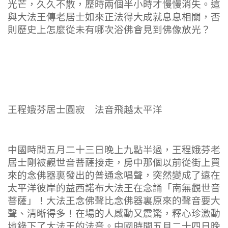
光芒，久久不散，歷時兩個半小時才慢慢消失。這
與大法王傳老居士如來正法得大成就息息相關，否
則歷史上怎麼從未有哪次浴佛會見到佛像放光？
王程娥芬居士圓寂 法音飛越太平洋
中國時間五月二十三日晚上九點半過，王程娥芬老
居士剛被觀世音菩薩接走，房中那個以前從街上買
來的念佛器裏發出的普通念唱聲，突然變成了遠在
太平洋彼岸的益西諾布大法王在念誦「南無觀世音
菩薩」！大法王念佛聲比念佛器裏原來的聲音要大
聲、清晰得多！在場的人感動又震驚，釋心珍激動
地錄下了大法王的法音。中國時間五月二十四日晚