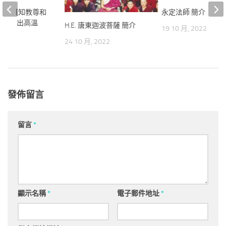
弟子 莫知教尊和
永定法師 簡介
修拙火出高溫
H.E. 唐東迦波菩薩 簡介
19 10 月, 2022
024
24 10 月, 2022
發佈留言
留言
*
顯示名稱
*
電子郵件地址
*