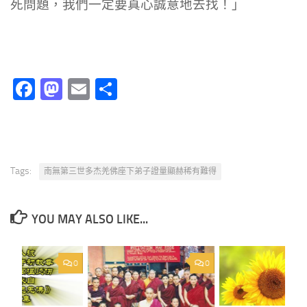
死問題，我們一定要真心誠意地去找！」
Facebook
Mastodon
Email
分
享
Tags:
南無第三世多杰羌佛座下弟子證量顯赫稀有難得
YOU MAY ALSO LIKE...
0
0