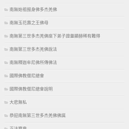
南無始祖报身佛多杰羌佛
南無玉花壽之王佛母
南無第三世多杰羌佛座下弟子證量顯赫稀有難得
南無第三世多杰羌佛說法
南無釋迦牟尼佛所傳佛法
國際佛教僧尼總會
國際佛教僧尼總會說明
大悲無私
恭迎南無第三世多杰羌佛佛誕
正法寶典