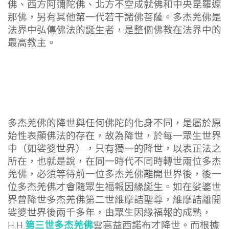
佛、西方阿彌陀佛、北方不空成就佛和中央毘羅遮
那佛，另有其他第一代若干諸佛菩薩。多杰羌佛是
法界中弘傳佛法的誕生者，是整個佛教在法界中的
最高教主。
多杰羌佛的降世與任何佛陀的化身不同，是屬於原
始性表顯佛法的存在，故為降世，於每一眾生世界
中（如娑婆世界），只有獨一的降世，以表正法之
所在，也就是說，在同一時代不同時轉世兩位多杰
羌佛，必須等待前一位多杰羌佛離開世界後，後一
位多杰羌佛才會隨眾生福報因緣誕生。如在娑婆世
界曾降世多杰羌佛第二世維摩詰聖尊，維摩詰離開
娑婆世界後兩千多年，由眾生因緣福報的成熟，
第三世多杰羌佛
H.H.
雲高益西諾布才降世。而根據