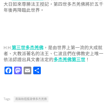
大日如來尊勝法王授記，第四世多杰羌佛將於五千
年後再降臨此世界。
第三世多杰羌佛
H.H.
，是由世界上第一流的大成就
者、大教派著名的法王、仁波且們在佛教史上唯一
多杰羌佛第三世
依法認證出具文書法定的
！
Facebook
Mastodon
Email
分
享
Tags:
南無始祖报身佛多杰羌佛