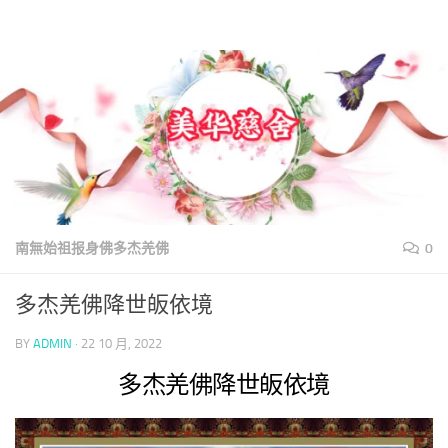
美華慈舍
Skip to content
南無始祖报身佛多杰羌佛
0
多杰羌佛降世皈依境
BY
ADMIN
·
22 10 月, 2022
多杰羌佛降世皈依境