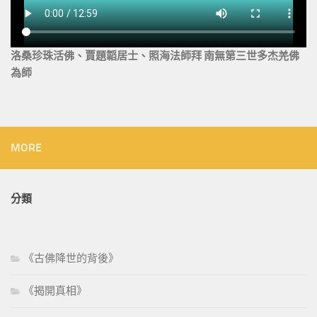
洛桑珍珠活佛、賈題韜居士、照海法師拜 南無第三世多杰羌佛
為師
MORE
分類
《古佛降世的背後》
《揭開真相》