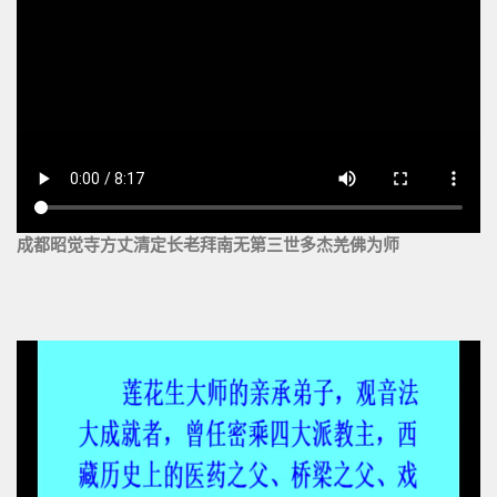
成都昭觉寺方丈清定长老拜南无第三世多杰羌佛为师