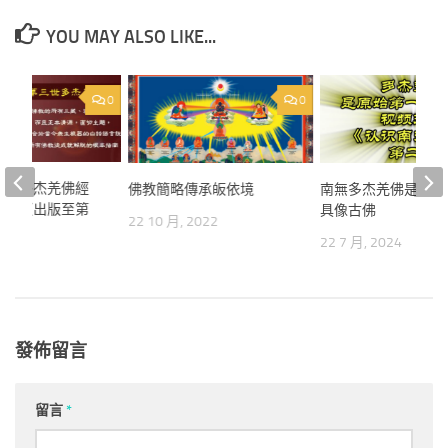
YOU MAY ALSO LIKE...
0
0
三世多杰羌佛經
佛教簡略傳承皈依境
南無多杰羌佛是原始
簡介（出版至第
具像古佛
22 10 月, 2022
22 7 月, 2024
2024
發佈留言
留言
*