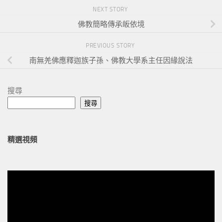
NEXT STORY
佛教簡略傳承皈依境
PREVIOUS STORY
南無羌佛應釋迦族子孫、佛教大學系主任因緣說法
搜尋
搜尋
精選視頻