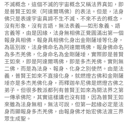
不滅概念，這個不滅的宇宙概念又稱法界真如，即
是普賢王如來（阿達爾瑪佛）的表法。但是，法身
佛只是表達宇宙真諦不生不滅、不來不去的概念，
沒有形象，沒有言語，無法表義──如形象義、語
言義等，由是因緣，法身無相佛正覺圓滿出第一個
報身具相佛，報身具相佛化身出金剛薩埵等化身，
為區別故，法身佛命名為阿達爾瑪佛，報身佛命名
為多杰羌佛，化身命名為金剛薩埵，實際即是普賢
王如來，即是阿達爾瑪佛，即是多杰羌佛。實則無
二佛，而是為法身、報身、化身之別使然。由是法
義，普賢王如來不直接化身，就燃燈古佛和金剛薩
埵亦是多杰羌佛化身，而釋迦牟尼佛是燃燈古佛之
弟子。但很多教派都列有普賢王如來為開法界之第
一傳承佛陀，其實這樣講也沒有錯，因為普賢王如
來雖為法身無相，無法可說，但第一起緣必定是法
身而顯報身多杰羌佛，由報身佛才始宏佛法渡三界
眾生成聖。