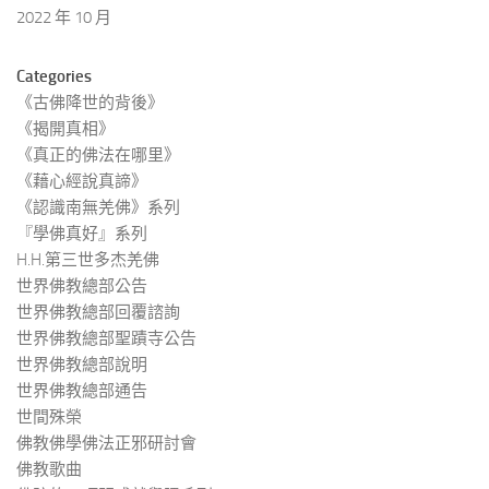
2022 年 10 月
Categories
《古佛降世的背後》
《揭開真相》
《真正的佛法在哪里》
《藉心經說真諦》
《認識南無羌佛》系列
『學佛真好』系列
H.H.第三世多杰羌佛
世界佛教總部公告
世界佛教總部回覆諮詢
世界佛教總部聖蹟寺公告
世界佛教總部說明
世界佛教總部通告
世間殊榮
佛教佛學佛法正邪研討會
佛教歌曲