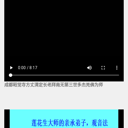
成都昭觉寺方丈清定长老拜南无第三世多杰羌佛为师