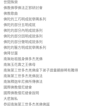
世間殊榮
佛教佛學佛法正邪研討會
佛教歌曲
佛陀的工巧明成就舉隅系列
佛陀的部分五明成就
佛陀的部分內明成就係列
佛陀的部分因明成就係列
佛陀的部分聲明成就係列
佛陀的醫方明成就舉隅系列
佛降甘露
南無始祖报身佛多杰羌佛
南無玉花壽之王佛母
南無第三世多杰羌佛座下弟子證量顯赫稀有難得
南無第三世多杰羌佛說法
南無釋迦牟尼佛所傳佛法
國際佛教僧尼總會
國際佛教僧尼總會說明
大悲無私
恭迎南無第三世多杰羌佛佛誕