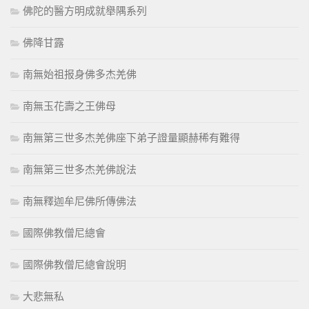
佛陀的醫方明成就舉隅系列
佛降甘露
南無始祖报身佛多杰羌佛
南無玉花壽之王佛母
南無第三世多杰羌佛座下弟子證量顯赫稀有難得
南無第三世多杰羌佛說法
南無釋迦牟尼佛所傳佛法
國際佛教僧尼總會
國際佛教僧尼總會說明
大悲無私