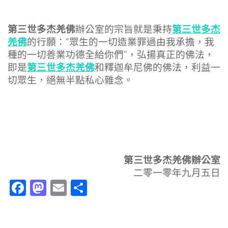
第三世多杰羌佛
第三世多杰
辦公室的宗旨就是秉持
羌佛
的行願：“眾生的一切造業罪過由我承擔，我
種的一切善業功德全給你們”，弘揚真正的佛法，
第三世多杰羌佛
即是
和釋迦牟尼佛的佛法，利益一
切眾生，絕無半點私心雜念。
第三世多杰羌佛辦公室
二零一零年九月五日
Facebook
Mastodon
Email
分
享