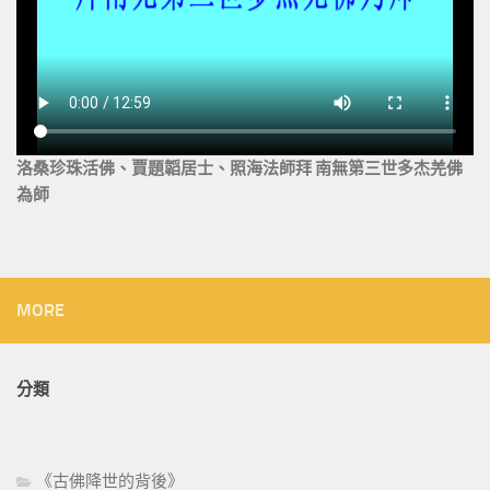
洛桑珍珠活佛、賈題韜居士、照海法師拜 南無第三世多杰羌佛
為師
MORE
分類
《古佛降世的背後》