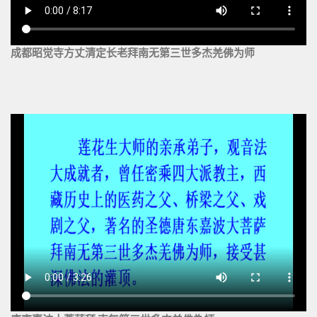
成都昭觉寺方丈清定长老拜南无第三世多杰羌佛为师