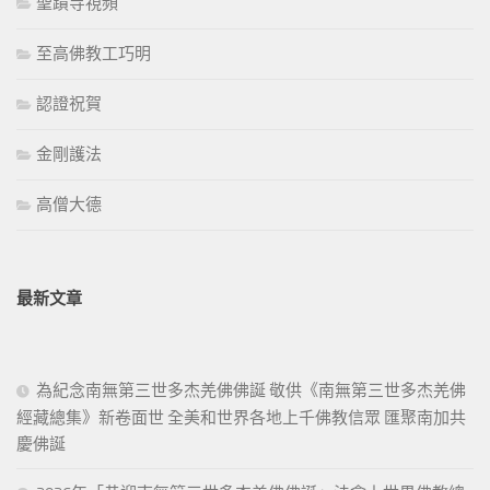
聖蹟寺視頻
至高佛教工巧明
認證祝賀
金剛護法
高僧大德
最新文章
為紀念南無第三世多杰羌佛佛誕 敬供《南無第三世多杰羌佛
經藏總集》新卷面世 全美和世界各地上千佛教信眾 匯聚南加共
慶佛誕