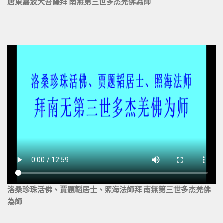
唐東嘉波大菩薩拜 南無第三世多杰羌佛為師
洛桑珍珠活佛、賈題韜居士、照海法師拜 南無第三世多杰羌佛
為師