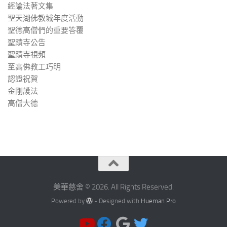
經論法著文集
聖天湖佛教城年度活動
聖德高僧們的重要答覆
聖蹟寺公告
聖蹟寺視頻
至高佛教工巧明
認證祝賀
金剛護法
高僧大德
美華慈舍 © 2026. All Rights Reserved.
Powered by
- Designed with
Hueman Pro