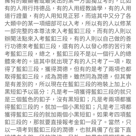
擁有的最顯著或最突出的某一方面獨立考的，比如
有的人用行持德品，有的人用經教論學，有的人用
道行證量，有的人用知見正邪，而這其中又分了各
大類中的某一項細部可以入考，所以有的人以修某
一部完整的本尊法來入考藍釦三段，而有的人則以
辦聞法點來入考藍釦三段，有的人則以自己做的善
行功德來考藍釦三段，還有的人以發心修的苦行來
考藍釦三段，總之，藍釦三段不是以一個行人的總
體來考的。這其中就出現了有的人只考了一項，取
得了藍釦三段，獲得潤德，但有的是考了兩項也都
取得藍釦三段，成為潤德，雖然同為潤德，但其實
是有差別的，所以現在在藍釦三段的袍裝上加上小
黑短釦予以區分：凡是考一項獲得藍釦三段的就只
是三個藍色的釦子，沒有黑短釦；凡是考兩項都獲
得藍釦三段的，就加一個小黑短釦；凡是考三項都
獲得藍釦三段的就加兩個小黑短釦。如果考四項藍
釦三段的，那就要直接報考金釦一段了。當然，只
以一項考到藍釦三段的潤德，也就具備了在當下直