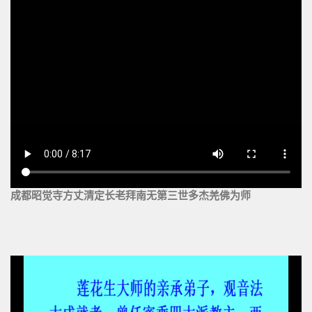
成都昭觉寺方丈清定长老拜南无第三世多杰羌佛为师