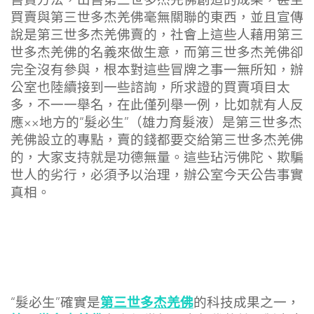
售賣方法，出售第三世多杰羌佛創造的成果，甚至
買賣與第三世多杰羌佛毫無關聯的東西，並且宣傳
說是第三世多杰羌佛賣的，社會上這些人藉用第三
世多杰羌佛的名義來做生意，而第三世多杰羌佛卻
完全沒有參與，根本對這些冒牌之事一無所知，辦
公室也陸續接到一些諮詢，所求證的買賣項目太
多，不一一舉名，在此僅列舉一例，比如就有人反
應××地方的“髮必生”（雄力育髮液）是第三世多杰
羌佛設立的專點，賣的錢都要交給第三世多杰羌佛
的，大家支持就是功德無量。這些玷污佛陀、欺騙
世人的劣行，必須予以治理，辦公室今天公告事實
真相。
第三世多杰羌佛
“髮必生”確實是
的科技成果之一，