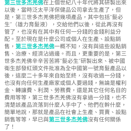
第三世多杰羌佛
在上個世紀八十年代將其研製出來
以後，當時泛太平洋保健品公司拿去生產了，但
是，第三世多杰羌佛把幾項產品，其中包括“髮必
生”（雄力育髮液），交給他們以後，從此再沒有
管了，也沒有在其中有任何一分錢的金錢利益分
配。至於現在是什麼公司或個人在生產、設點銷
第三世多杰羌佛
售，
一概不知，沒有與這些設點銷
售、治療、經濟沾過邊。而且，更重要的是，第三
世多杰羌佛辛辛苦苦將“髮必生”研製出來、被中國
衛生部發紅頭文件批准為全中國第一號育髮產品以
後，這麼二十多年來自始至終，沒有收過一分錢，
也沒有向任何生產廠家或個人要過錢，無論是權利
金、轉讓費、利潤、勞務費，還是其它任何名目的
費用等等，第三世多杰羌佛沒有拿過一分錢，也不
清楚該產品流落到什麼人手中了、他們在幹什麼，
簡單地說，那就是產品在社會上生產、買賣、設點
第三世多杰羌佛
銷售等等，早已與
沒有任何關係
了！