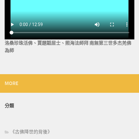
洛桑珍珠活佛、賈題韜居士、照海法師拜 南無第三世多杰羌佛
為師
MORE
分類
《古佛降世的背後》