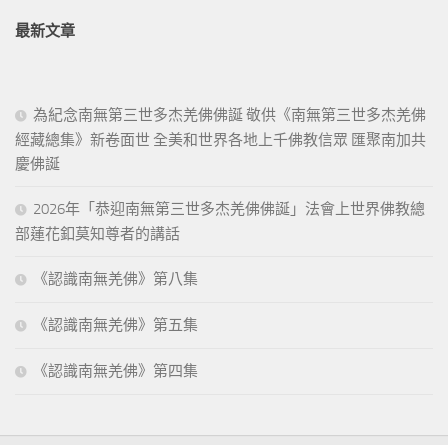
最新文章
為紀念南無第三世多杰羌佛佛誕 敬供《南無第三世多杰羌佛
經藏總集》新卷面世 全美和世界各地上千佛教信眾 匯聚南加共
慶佛誕
2026年「恭迎南無第三世多杰羌佛佛誕」法會上世界佛教總
部蓮花釦莫知尊者的講話
《認識南無羌佛》第八集
《認識南無羌佛》第五集
《認識南無羌佛》第四集