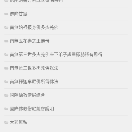
佛陀的醫方明成就舉隅系列
佛降甘露
南無始祖报身佛多杰羌佛
南無玉花壽之王佛母
南無第三世多杰羌佛座下弟子證量顯赫稀有難得
南無第三世多杰羌佛說法
南無釋迦牟尼佛所傳佛法
國際佛教僧尼總會
國際佛教僧尼總會說明
大悲無私