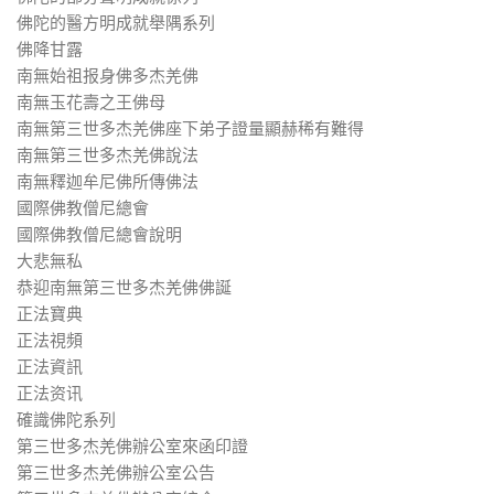
佛陀的醫方明成就舉隅系列
佛降甘露
南無始祖报身佛多杰羌佛
南無玉花壽之王佛母
南無第三世多杰羌佛座下弟子證量顯赫稀有難得
南無第三世多杰羌佛說法
南無釋迦牟尼佛所傳佛法
國際佛教僧尼總會
國際佛教僧尼總會說明
大悲無私
恭迎南無第三世多杰羌佛佛誕
正法寶典
正法視頻
正法資訊
正法资讯
確識佛陀系列
第三世多杰羌佛辦公室來函印證
第三世多杰羌佛辦公室公告