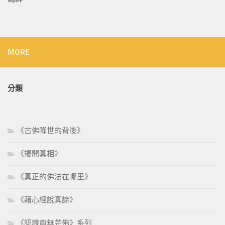
MORE
分類
《古佛降世的背後》
《揭開真相》
《真正的佛法在哪里》
《藉心經說真諦》
《認識南無羌佛》系列