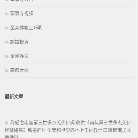
聖蹟寺視頻
至高佛教工巧明
認證祝賀
金剛護法
高僧大德
最新文章
為紀念南無第三世多杰羌佛佛誕 敬供《南無第三世多杰羌佛
經藏總集》新卷面世 全美和世界各地上千佛教信眾 匯聚南加共
慶佛誕