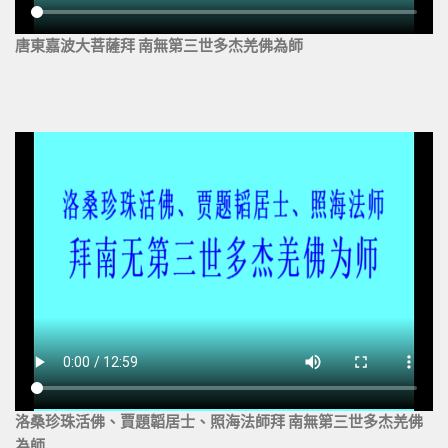
唐東嘉波大菩薩拜 南無第三世多杰羌佛為師
洛桑珍珠活佛、賈題韜居士、照海法師拜 南無第三世多杰羌佛
為師