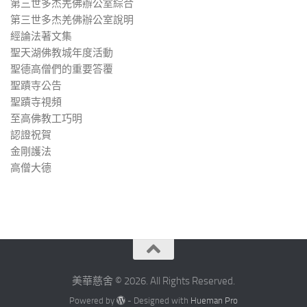
第三世多杰羌佛辦公室綜合
第三世多杰羌佛辦公室說明
經論法著文集
聖天湖佛教城年度活動
聖德高僧們的重要答覆
聖蹟寺公告
聖蹟寺視頻
至高佛教工巧明
認證祝賀
金剛護法
高僧大德
美華慈舍 © 2026. All Rights Reserved.
Powered by
- Designed with
Hueman Pro