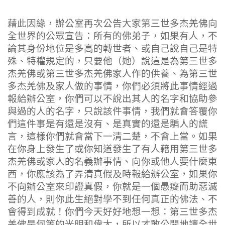
藉此因緣，辦公室再次公告大家第三世多杰羌佛向
全世界的公眾宣告：所有的佛弟子，如果有人，不
論其身份地位是多高的轉世者、或自己說自己是特
殊、特權規定的，只要他（她）說這是為第三世多
杰羌佛或第三世多杰羌佛家人作的供養、為第三世
多杰羌佛及家人做的事情，你們必須將此事情經過
報給辦公室，你們可以不說出其人的名字和協助參
與過的人的名字，只說該件事情，我們就會答覆你
們這件事是有還是沒有、是真實的還是騙人的謊
言，這樣你們就會當下一清二楚，不會上當。如果
在你身上發生了或你知道發生了有人藉用第三世多
杰羌佛或家人的名義辦事情、向你或他人要什麼東
西，你應該為了弄清真假及時報給辦公室，如果你
不向辦公室來印證真假，你就是一個愚癡而助惡滅
善的人，則你此生絕對學不到任何真正的佛法、不
會得到成就！你們今天好好地想一想：第三世多杰
羌佛是何等的光明和偉大，所以才敢公開地讓全世