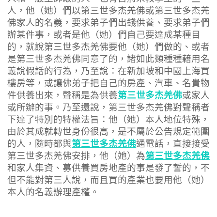
人，他（她）們以第三世多杰羌佛或第三世多杰羌
佛家人的名義，要求弟子們出錢供養、要求弟子們
辦某件事，或者是他（她）們自己要達成某種目
的，就說第三世多杰羌佛要他（她）們做的、或者
是第三世多杰羌佛同意了的，諸如此類種種藉用名
義說假話的行為，乃至說：在新加坡和中國上海買
樓房等，或讓佛弟子把自己的房產、汽車、名貴物
第三世多杰羌佛
件供養出來，聲稱是為供養
或家人
或所辦的事。乃至還說，第三世多杰羌佛對聲稱者
下達了特別的特權法旨：他（她）本人地位特殊，
由於其成就轉世身份很高，是不屬於公告規定範圍
第三世多杰羌佛
的人，隨時都與
通電話，直接接受
第三世多杰羌佛
第三世多杰羌佛安排，他（她）為
和家人集資、募供養買房地產的事是發了誓的，不
但不能對第三人說，而且買的產業也要用他（她）
本人的名義辦理產權。