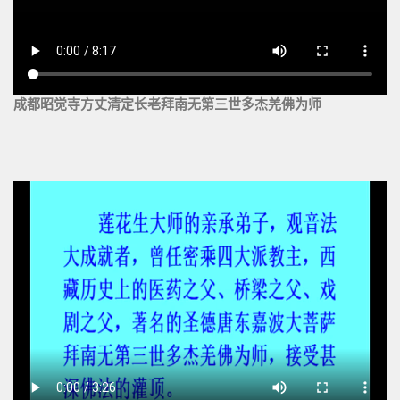
成都昭觉寺方丈清定长老拜南无第三世多杰羌佛为师