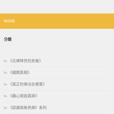
MORE
分類
《古佛降世的背後》
《揭開真相》
《真正的佛法在哪里》
《藉心經說真諦》
《認識南無羌佛》系列