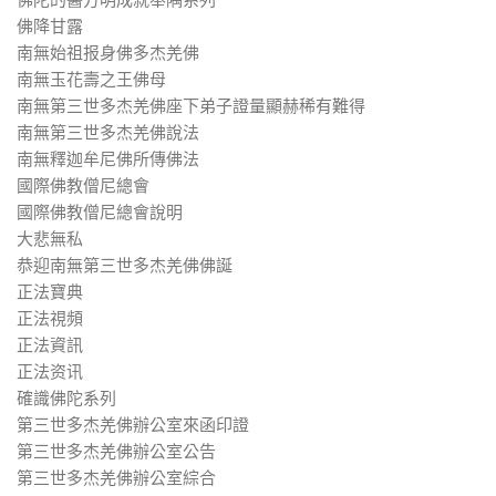
佛陀的醫方明成就舉隅系列
佛降甘露
南無始祖报身佛多杰羌佛
南無玉花壽之王佛母
南無第三世多杰羌佛座下弟子證量顯赫稀有難得
南無第三世多杰羌佛說法
南無釋迦牟尼佛所傳佛法
國際佛教僧尼總會
國際佛教僧尼總會說明
大悲無私
恭迎南無第三世多杰羌佛佛誕
正法寶典
正法視頻
正法資訊
正法资讯
確識佛陀系列
第三世多杰羌佛辦公室來函印證
第三世多杰羌佛辦公室公告
第三世多杰羌佛辦公室綜合