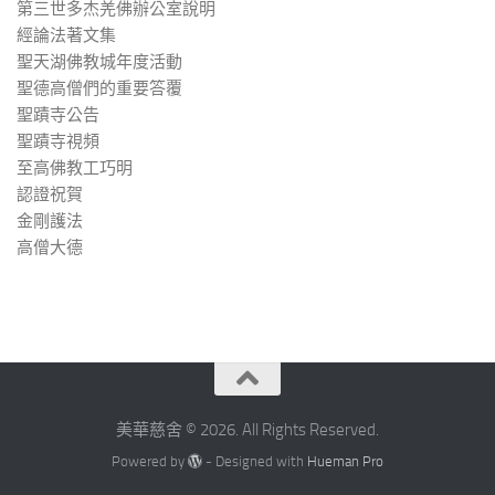
第三世多杰羌佛辦公室說明
經論法著文集
聖天湖佛教城年度活動
聖德高僧們的重要答覆
聖蹟寺公告
聖蹟寺視頻
至高佛教工巧明
認證祝賀
金剛護法
高僧大德
美華慈舍 © 2026. All Rights Reserved.
Powered by
- Designed with
Hueman Pro