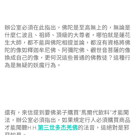
辦公室必須在此指出，佛陀是至高無上的，無論是
什麼仁波且、祖師、頂級的大尊者，哪怕就是蓮花
生大師，都不能與佛陀相提並論，都沒有資格將佛
陀的像如釋迦牟尼佛、阿彌陀佛、觀世音菩薩的像
換成自己的像，更何況這些普通的佛教徒？這種行
為是無疑的妖魔行為。
還有，來信提到要佛弟子購買“馬爾代飲料”才能聞
法，辦公室必須指出，如果規定行人必須購買商品
第三世多杰羌佛
才能聞聽H.H.
的法音，這絕對是邪