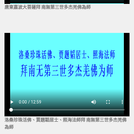
唐東嘉波大菩薩拜 南無第三世多杰羌佛為師
洛桑珍珠活佛、賈題韜居士、照海法師拜 南無第三世多杰羌佛
為師