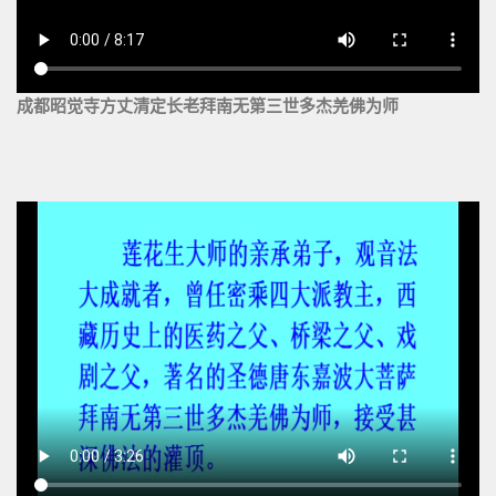
成都昭觉寺方丈清定长老拜南无第三世多杰羌佛为师