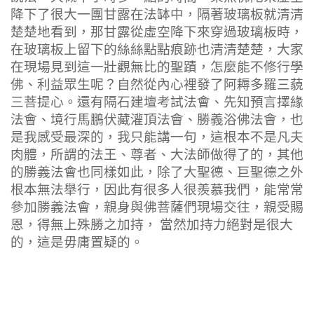
降下了很大一團甘露在法缽中，隔著玻璃板就清清
楚楚地看到，那甘露從虛空降下來穿過玻璃板時，
在玻璃板上留下的絲絲點點痕跡也清清楚楚，大家
在現場見到這一壯觀無比的聖蹟，怎麼能不修行學
佛、利益眾生呢？自然從內心裡發了阿耨多羅三藐
三菩提心。還有隔石建壇考試法會、先知預言擇緣
法會、境行馬鵬伏藏灌頂法會、勝義浴佛法會，也
是我感受最深的，我只能講一句，這根本不是凡夫
肉體，所謂的法王、尊者、大法師做得了的，其他
的勝義法會也同樣如此，除了大聖德、巨聖德之外
根本無法舉行，因此有很多人很羨慕我們，能常常
參加勝義法會，親身與佛菩薩們現場交往，親受賜
恩，得無上殊勝之加持， 當然加持力絕對是很大
的，這是毋庸置疑的。