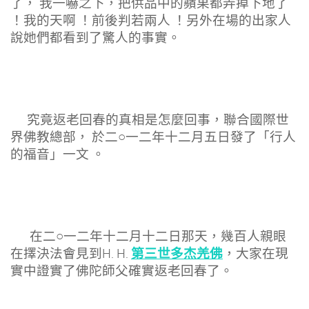
了， 我一嚇之下，把供品中的蘋果都弄掉下地了
！我的天啊 ！前後判若兩人 ！另外在場的出家人
說她們都看到了驚人的事實。
究竟返老回春的真相是怎麼回事，聯合國際世
界佛教總部， 於二○一二年十二月五日發了「行人
的福音」一文 。
在二○一二年十二月十二日那天，幾百人親眼
第三世多杰羌佛
在擇決法會見到H. H.
，大家在現
實中證實了佛陀師父確實返老回春了。