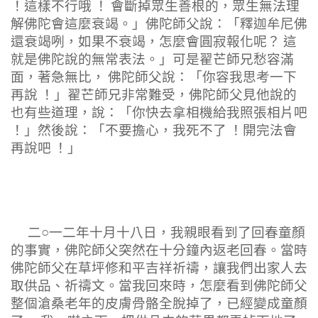
！這樣不行哦 ！ 會斷掉眾生善根的，眾生無法理
解佛陀會這麼衰竭。」佛陀師父說：「釋迦牟尼佛
還衰竭咧，如果不衰竭，怎麼會圓寂報化呢？ 這
就是佛陀說的無常表法。」可是翟芒師兄愁容滿
面，著急無比， 佛陀師父說：「你容我思考一下
再說 ！」翟芒師兄非常難受，佛陀師父見他說的
也有些道理，說：「你快去拿相機給我照張相片吧
！」然後說：「不要擔心，我死不了 ！開完法會
再說吧 ！」
二○一二年十月十八日，我親眼看到了回春童顏
的事實，佛陀師父突然在十分鐘內返老回春。當時
佛陀師父在草坪修和平吉祥祈禱，讓我們出家人去
取供品、祈禱文。當我回來時，怎麼看到佛陀師父
整個滄桑老年的皮膚骨骼全脫掉了，已經變成童顏