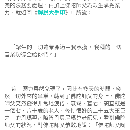
完的法務要處理，再加上佛陀師父為眾生承擔業
解脫大手印
力，就如同《
》中所說：
「眾生的一切造業罪過由我承擔， 我種的一切
善業功德全給你們。」
這一願力果然兌現了，因此有幾天的時間，突
然一切外來的黑業，轉到了佛陀師父的身上，佛陀
師父突然變得非常地疲倦、衰竭、蒼老，簡直就是
一個七、八十歲的老人。修持很好的二十五大王臣
之一的丹瑪翟芒隆智丹貝尼瑪尊者師兄，看到佛陀
師父的狀況，對佛陀師父恭敬地說：「佛陀師父啊