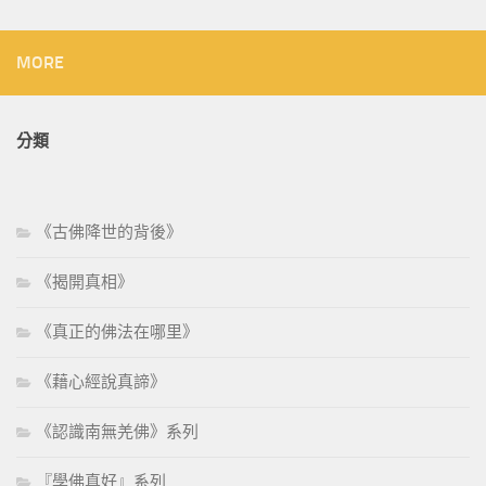
MORE
分類
《古佛降世的背後》
《揭開真相》
《真正的佛法在哪里》
《藉心經說真諦》
《認識南無羌佛》系列
『學佛真好』系列