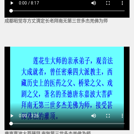
成都昭觉寺方丈清定长老拜南无第三世多杰羌佛为师
唐東嘉波大菩薩拜 南無第三世多杰羌佛為師