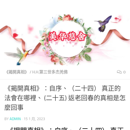
美華慈舍
Skip to content
《揭開真相》
/
H.H.第三世多杰羌佛
0
《揭開真相》：自序、（二十四） 真正的
法會在哪裡、 (二十五) 返老回春的真相是怎
麼回事
BY
ADMIN
·
15 1 月, 2023