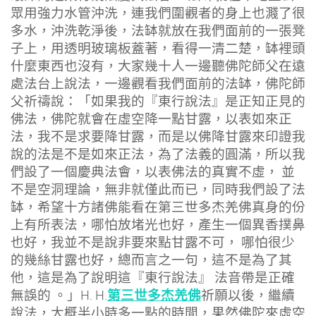
眾用強力水管沖洗，連我們圍觀者的身上也濺了很
多水，沖洗乾淨後，法缽就放在我們面前的一張凳
子上，用透明玻璃板蓋著，看得一清二楚，缽裡頭
什麼東西也沒有，大家幾十人一邊聽佛陀師父在遠
處法台上說法，一邊觀看我們面前的法缽，佛陀師
父祈禱說：「如果我的『東行說法』是正知正見的
佛法，佛陀就會在虛空降一點甘露，以表如來正
法，我不是求要降甘露，而是以佛降甘露來印證我
說的法是不是如來正法，為了法義的圓滿，所以我
們設了一個慶典法會，以表佛法的真實不虛， 並
不是空洞理論，無非就僅此而已，同時我們設了法
缽，希望十方諸佛能看在第三世多杰羌佛真身的份
上有所表法，哪怕放堵光也好，產生一個異香撲鼻
也好，我並不是說非要來點甘露不可， 哪怕很少
的幾絲甘露也好，總而言之一句，這不是為了其
他，這是為了說明這『東行說法』 法音帶是正確
第三世多杰羌佛
無誤的 。」H. H.
祈願以後，繼續
說法，大概半小時多一點的時間，果然佛陀來虛空