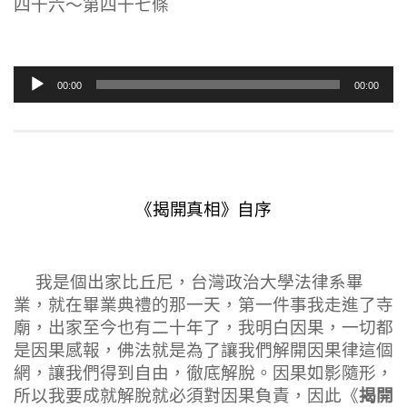
四十六～第四十七條
音
00:00
00:00
訊
播
放
器
《揭開真相》自序
我是個出家比丘尼，台灣政治大學法律系畢
業，就在畢業典禮的那一天，第一件事我走進了寺
廟，出家至今也有二十年了，我明白因果，一切都
是因果感報，佛法就是為了讓我們解開因果律這個
網，讓我們得到自由，徹底解脫。因果如影隨形，
揭開
所以我要成就解脫就必須對因果負責，因此《