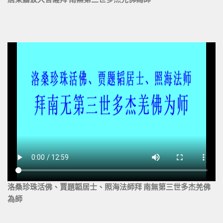
洛桑珍珠活佛、賈題韜居士、照海法師拜 南無第三世多杰羌佛
為師