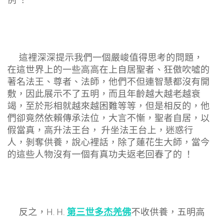
這裡深深提示我們一個嚴峻值得思考的問題，
在這世界上的一些高高在上自居聖者、狂傲吹噓的
著名法王、尊者、法師，他們不但連智慧都沒有開
敷，因此展示不了五明，而且年齡越大越老越衰
竭，至於形相就越來越困難等等，但是相反的，他
們卻竟然依賴傳承法位，大言不慚，聖者自居，以
假當真，高升法王台， 升坐法王台上，迷惑行
人，剝奪供養，說心裡話，除了蓮花生大師，當今
的這些人物沒有一個有真功夫返老回春了的 ！
第三世多杰羌佛
反之，H. H.
不收供養，五明高