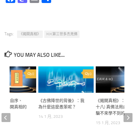
享
Tags:
《揭開真相》
H.H.第三世多杰羌佛
YOU MAY ALSO LIKE...
0
0
相》：自序、
《古佛降世的背後》：我
《揭開真相》：自序、
下了揭開真相的
為什麼這麼愚笨呢？
十八) 真佛法用虛假
騙不來學不到的
14 1 月, 2023
023
15 1 月, 2023