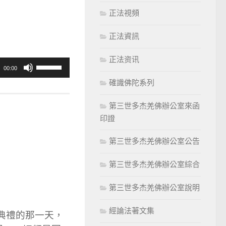
正法視頻
正法資訊
正法资讯
使
00:00
用
確識佛陀系列
向
第三世多杰羌佛辦公室來函
上/
印證
向
下
第三世多杰羌佛辦公室公告
鍵
以
第三世多杰羌佛辦公室綜合
提
第三世多杰羌佛辦公室說明
高
或
經論法著文集
典禮的那一天，
降