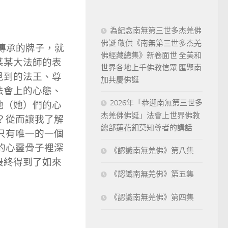
為紀念南無第三世多杰羌佛
佛誕 敬供《南無第三世多杰羌
傳承的牌子，就
佛經藏總集》新卷面世 全美和
某某大法師的表
世界各地上千佛教信眾 匯聚南
見到的法王、尊
加共慶佛誕
法會上的心態、
2026年「恭迎南無第三世多
他（她）們的心
杰羌佛佛誕」法會上世界佛教
？從而讓我了解
總部蓮花釦莫知尊者的講話
只有唯一的一個
的心靈骨子裡深
《認識南無羌佛》第八集
最終得到了如來
《認識南無羌佛》第五集
《認識南無羌佛》第四集