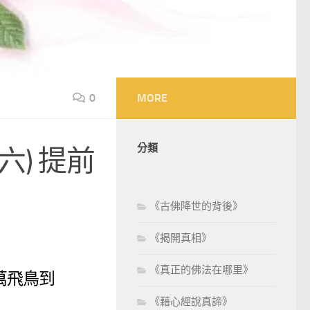
0
MORE
分類
) 提前
《古佛降世的背後》
《揭開真相》
《真正的佛法在哪里》
萬飛鳥到
《藉心經說真諦》