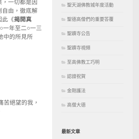
果，一切都是因
低
聖天湖佛教城年度活動
到自由，徹底解
音
揭開真
因此《
聖德高僧們的重要答覆
量。
○一年至二○一三
聖蹟寺公告
地中的所見所
聖蹟寺視頻
至高佛教工巧明
認證祝賀
金剛護法
痛苦絕望的我，
高僧大德
。
最新文章