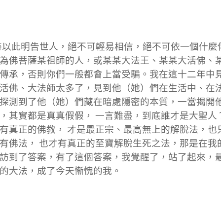
以此明告世人，絕不可輕易相信，絕不可依一個什麼
為佛菩薩某祖師的人，或某某大法王、某某大活佛、
傳承，否則你們一般都會上當受騙。我在這十二年中
活佛、大法師太多了，見到他（她）們在生活中、在
探測到了他（她）們藏在暗處隱密的本質，一當揭開
，其實都是真真假假， 一言難盡，到底誰才是大聖人
有真正的佛教， 才是最正宗、最高無上的解脫法，也
有佛法， 也才有真正的至寶解脫生死之法，那是在我
訪到了答案，有了這個答案，我覺醒了，站了起來，
的大法，成了今天慚愧的我。