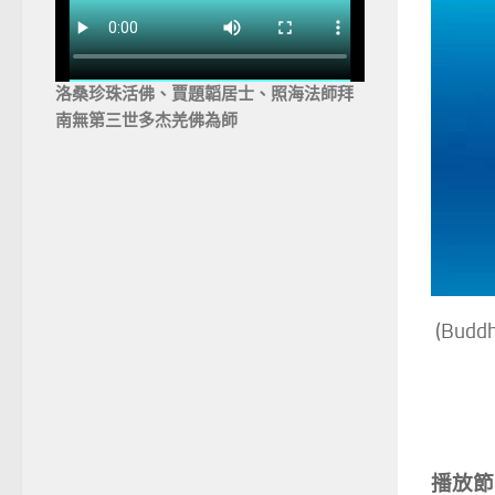
洛桑珍珠活佛、賈題韜居士、照海法師拜
南無第三世多杰羌佛為師
(Bud
播放節