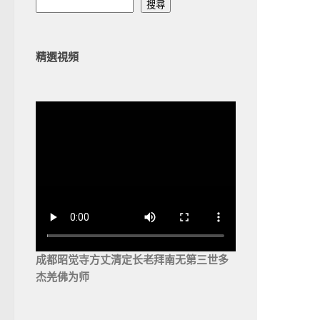
搜尋
精選視頻
成都昭觉寺方丈清定长老拜南无第三世多
杰羌佛为师