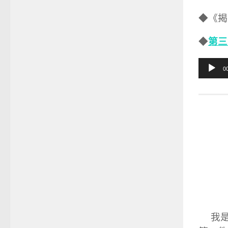
◆《揭
第三
◆
音
0
訊
播
放
器
我是