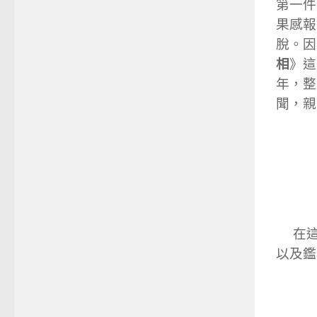
第一件
果感報
脫。因
相
》這
年，整
聞，親
在這
以及鑑