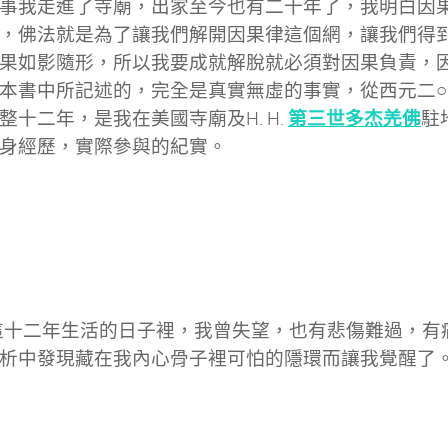
事我走進了寺廟，出家至今也有二十年了，我明白因
，佛法就是為了讓我們解開因果律這個網，讓我們得
果如影隨形，所以我要成就解脫就必須對因果負責，
本書中所記述的，完全是真實無虛的事實，從西元二○
第三世多杰羌佛
整十二年，是我在美國寺廟及H. H.
駐
身經歷，實際參與的紀實。
十二年生活的日子裡，我曾失望，也有悲傷難過，有
析中發現藏在我內心骨子裡可怕的隱環而讓我覺醒了